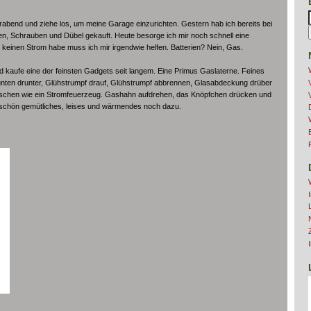
erabend und ziehe los, um meine Garage einzurichten. Gestern hab ich bereits bei
n, Schrauben und Dübel gekauft. Heute besorge ich mir noch schnell eine
t keinen Strom habe muss ich mir irgendwie helfen. Batterien? Nein, Gas.
 kaufe eine der feinsten Gadgets seit langem. Eine Primus Gaslaterne. Feines
unten drunter, Glühstrumpf drauf, Glühstrumpf abbrennen, Glasabdeckung drüber
 bisschen wie ein Stromfeuerzeug. Gashahn aufdrehen, das Knöpfchen drücken und
z schön gemütliches, leises und wärmendes noch dazu.