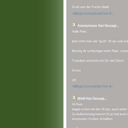
Gruß aus der Fuchs-Stadt
<$BlogCommentDateTime $>
Anonymous
Hat Gesagt...
Hallo Peer,
jetzt sieht man wie "groß" 35 qm sein kön
Besorg dir schleunigst mehr Platz, sonst
Trotzdem wünsche ich Dir viel Glück!
Gruss
Ulf
<$BlogCommentDateTime $>
Wolli
Hat Gesagt...
Hi Peer,
klappt schon mit den 35 qm, auch wenn Ul
Zu Auflockerung kannst Du ja mal auch ei
Ansonsten: Frohes Schaffen!