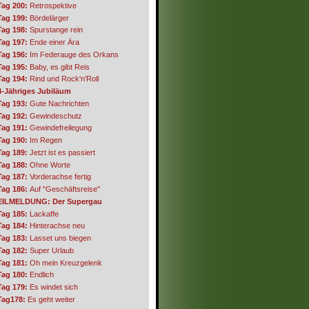
Tag 200:
Retrospektive
Tag 199:
Bördelärger
Tag 198:
Spurstange rein
Tag 197:
Ende einer Ära
Tag 196:
Im Federauge des Orkans
Tag 195:
Baby, es gibt Reis
Tag 194:
Rind und Rock'n'Roll
4-Jähriges Jubiläum
Tag 193:
Gute Nachrichten
Tag 192:
Gewindeschutz
Tag 191:
Gewindefreilegung
Tag 190:
Im Regen
Tag 189:
Jetzt ist es passiert
Tag 188:
Ohne Worte
Tag 187:
Vorderachse fertig
Tag 186:
Auf "Geschäftsreise"
EILMELDUNG: Der Supergau
Tag 185:
Lackaffe
Tag 184:
Hinterachse neu
Tag 183:
Lasset uns biegen
Tag 182:
Super Urlaub
Tag 181:
Oh mein Kreuzgelenk
Tag 180:
Endlich
Tag 179:
Es windet sich
Tag178:
Es geht weiter