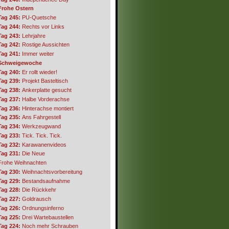
Frohe Ostern
Tag 245:
PU-Quetsche
Tag 244:
Rechts vor Links
Tag 243:
Lehrjahre
Tag 242:
Rostige Aussichten
Tag 241:
Immer weiter
Schweigewoche
Tag 240:
Er rollt wieder!
Tag 239:
Projekt Basteltisch
Tag 238:
Ankerplatte gesucht
Tag 237:
Halbe Vorderachse
Tag 236:
Hinterachse montiert
Tag 235:
Ans Fahrgestell
Tag 234:
Werkzeugwand
Tag 233:
Tick. Tick. Tick.
Tag 232:
Karawanenvideos
Tag 231:
Die Neue
Frohe Weihnachten
Tag 230:
Weihnachtsvorbereitung
Tag 229:
Bestandsaufnahme
Tag 228:
Die Rückkehr
Tag 227:
Goldrausch
Tag 226:
Ordnungsinferno
Tag 225:
Drei Wartebaustellen
Tag 224:
Noch mehr Schrauben