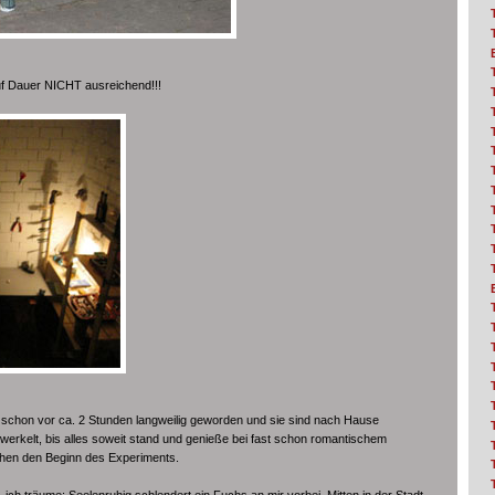
auf Dauer NICHT ausreichend!!!
schon vor ca. 2 Stunden langweilig geworden und sie sind nach Hause
erkelt, bis alles soweit stand und genieße bei fast schon romantischem
chen den Beginn des Experiments.
ch träume: Seelenruhig schlendert ein Fuchs an mir vorbei. Mitten in der Stadt.