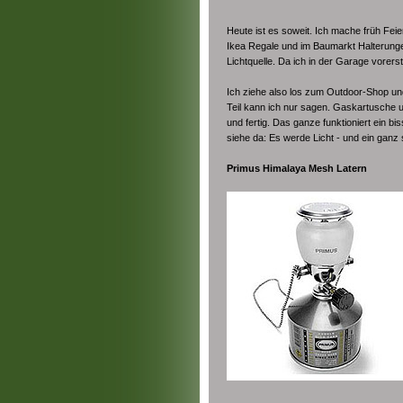
Heute ist es soweit. Ich mache früh Fei
Ikea Regale und im Baumarkt Halterunge
Lichtquelle. Da ich in der Garage vorers
Ich ziehe also los zum Outdoor-Shop und
Teil kann ich nur sagen. Gaskartusche 
und fertig. Das ganze funktioniert ein
siehe da: Es werde Licht - und ein gan
Primus Himalaya Mesh Latern