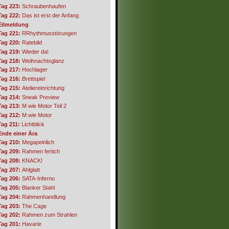
Tag 223:
Schraubenhaufen
Tag 222:
Das ist erst der Anfang
Eilmeldung
Tag 221:
RRhythmusstörungen
Tag 220:
Ratebild
Tag 219:
Wieder da!
Tag 218:
Weihnachtsglanz
Tag 217:
Hochlager
Tag 216:
Brettspiel
Tag 215:
Ateliereinrichtung
Tag 214:
Sneak Preview
Tag 213:
M wie Motor Teil 2
Tag 212:
M wie Motor
Tag 211:
Lichtblick
Ende einer Ära
Tag 210:
Megapeinlich
Tag 209:
Rahmen fertich
Tag 208:
KNACK!
Tag 207:
Ahlglatt
Tag 206:
SATA-Inferno
Tag 205:
Blanker Stahl
Tag 204:
Rahmenhandlung
Tag 203:
The Cage
Tag 202:
Rahmen zum Strahlen
Tag 201:
Havarie