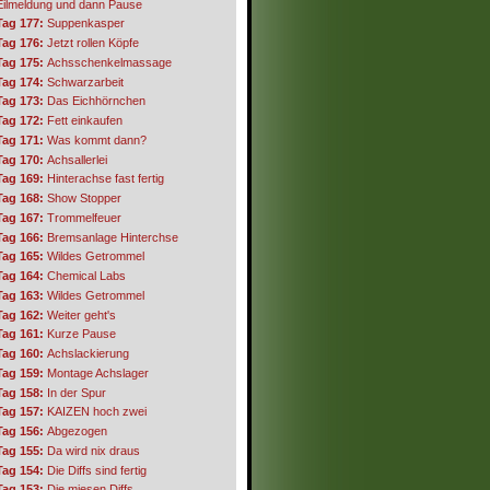
Eilmeldung und dann Pause
Tag 177:
Suppenkasper
Tag 176:
Jetzt rollen Köpfe
Tag 175:
Achsschenkelmassage
Tag 174:
Schwarzarbeit
Tag 173:
Das Eichhörnchen
Tag 172:
Fett einkaufen
Tag 171:
Was kommt dann?
Tag 170:
Achsallerlei
Tag 169:
Hinterachse fast fertig
Tag 168:
Show Stopper
Tag 167:
Trommelfeuer
Tag 166:
Bremsanlage Hinterchse
Tag 165:
Wildes Getrommel
Tag 164:
Chemical Labs
Tag 163:
Wildes Getrommel
Tag 162:
Weiter geht's
Tag 161:
Kurze Pause
Tag 160:
Achslackierung
Tag 159:
Montage Achslager
Tag 158:
In der Spur
Tag 157:
KAIZEN hoch zwei
Tag 156:
Abgezogen
Tag 155:
Da wird nix draus
Tag 154:
Die Diffs sind fertig
Tag 153:
Die miesen Diffs