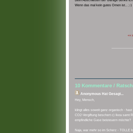
Wenn das mal kein gutes Omen ist... ;-)
<< 
____________
10 Kommentare / Ratsch
Anonymous
Hat Gesagt...
Hey, Mensch,
klingt alles soweit ganz organisch - has
CO2-Vergiftung beschert c) Ikea samt Re
empfindliche Gase beisteuern möchte?
Naja, war mehr so im Scherz - TOLLE Id