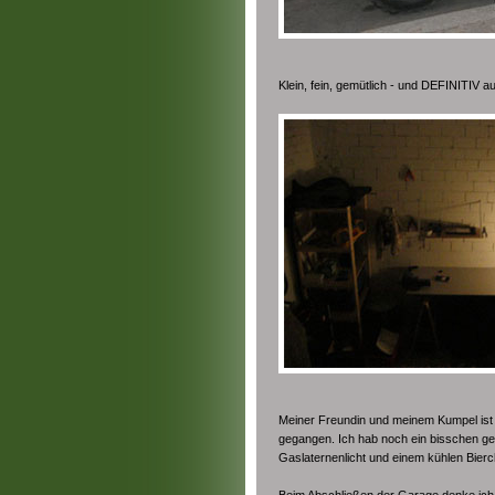
Klein, fein, gemütlich - und DEFINITIV 
Meiner Freundin und meinem Kumpel ist 
gegangen. Ich hab noch ein bisschen gew
Gaslaternenlicht und einem kühlen Bier
Beim Abschließen der Garage denke ich, i