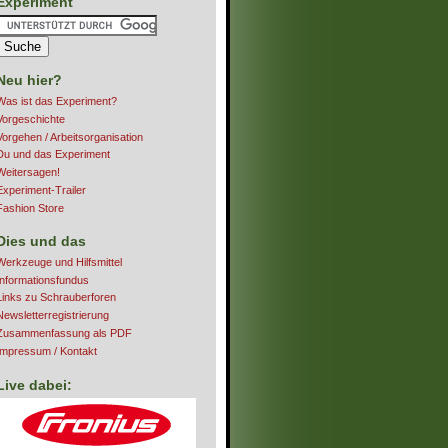
Experiment
Neu hier?
Was ist das Experiment?
Vorgeschichte
Vorgehen / Arbeitsorganisation
Du und das Experiment
Weitersagen!
Experiment-Trailer
Fashion Store
Dies und das
Werkzeuge und Hilfsmittel
Informationsfundus
Links zu Schrauberforen
Newsletterregistrierung
Zusammenfassung als PDF
Impressum / Kontakt
Live dabei: