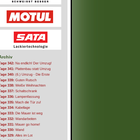
Archiv
Tage 342:
Na endlich! Der Umzug!
Tage 341:
Plattenbau statt Umzug
Tage 340:
(6.) Umzug - Die Erste
Tage 339:
Guten Rutsch
Tage 338:
Weiße Weihnachten
Tage 337:
Schaltschrank
Tage 336:
Lampenfassung
Tage 335:
Mach die Tür zu!
Tage 334:
Kabellage
Tage 333:
Die Mauer ist weg
Tage 332:
Wandarbeiten
Tage 331:
Mauer go home!
Tage 330:
Wand
Tage 329:
Alles im Lot