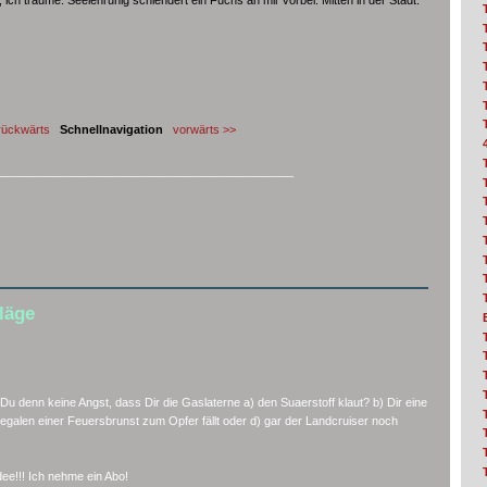
rückwärts
Schnellnavigation
vorwärts >>
_____________________________________________
läge
t Du denn keine Angst, dass Dir die Gaslaterne a) den Suaerstoff klaut? b) Dir eine
galen einer Feuersbrunst zum Opfer fällt oder d) gar der Landcruiser noch
ee!!! Ich nehme ein Abo!