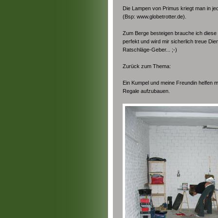
Die Lampen von Primus kriegt man in je
(Bsp: www.globetrotter.de).
Zum Berge besteigen brauche ich diese "
perfekt und wird mir sicherlich treue Die
Ratschläge-Geber... ;-)
Zurück zum Thema:
Ein Kumpel und meine Freundin helfen m
Regale aufzubauen.