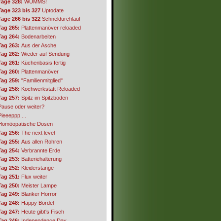
Tage 328:
WUMMS!
Tage 323 bis 327
Uptodate
Tage 266 bis 322
Schneldurchlauf
Tag 265:
Plattenmanöver reloaded
Tag 264:
Bodenarbeiten
Tag 263:
Aus der Asche
Tag 262:
Wieder auf Sendung
Tag 261:
Küchenbasis fertig
Tag 260:
Plattenmanöver
Tag 259:
"Familienmitglied"
Tag 258:
Kochwerkstatt Reloaded
Tag 257:
Spitz im Spitzboden
Pause oder weiter?
Pieeeppp....
Homöopatische Dosen
Tag 256:
The next level
Tag 255:
Aus allen Rohren
Tag 254:
Verbrannte Erde
Tag 253:
Batteriehalterung
Tag 252:
Kleiderstange
Tag 251:
Flux weiter
Tag 250:
Meister Lampe
Tag 249:
Blanker Horror
Tag 248:
Happy Bördel
Tag 247:
Heute gibt's Fisch
Tag 246:
Independence Day