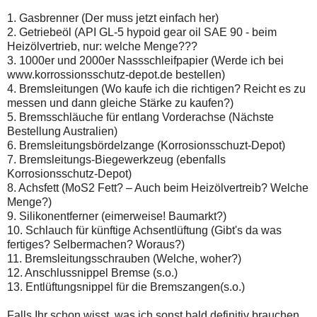
1. Gasbrenner (Der muss jetzt einfach her)
2. Getriebeöl (API GL-5 hypoid gear oil SAE 90 - beim
Heizölvertrieb, nur: welche Menge???
3. 1000er und 2000er Nassschleifpapier (Werde ich bei
www.korrossionsschutz-depot.de bestellen)
4. Bremsleitungen (Wo kaufe ich die richtigen? Reicht es zu
messen und dann gleiche Stärke zu kaufen?)
5. Bremsschläuche für entlang Vorderachse (Nächste
Bestellung Australien)
6. Bremsleitungsbördelzange (Korrosionsschuzt-Depot)
7. Bremsleitungs-Biegewerkzeug (ebenfalls
Korrosionsschutz-Depot)
8. Achsfett (MoS2 Fett? – Auch beim Heizölvertreib? Welche
Menge?)
9. Silikonentferner (eimerweise! Baumarkt?)
10. Schlauch für künftige Achsentlüftung (Gibt's da was
fertiges? Selbermachen? Woraus?)
11. Bremsleitungsschrauben (Welche, woher?)
12. Anschlussnippel Bremse (s.o.)
13. Entlüftungsnippel für die Bremszangen(s.o.)
Falls Ihr schon wisst, was ich sonst bald definitiv brauchen