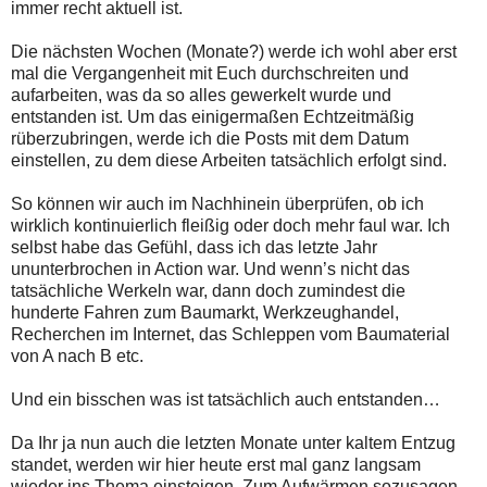
immer recht aktuell ist.
Die nächsten Wochen (Monate?) werde ich wohl aber erst
mal die Vergangenheit mit Euch durchschreiten und
aufarbeiten, was da so alles gewerkelt wurde und
entstanden ist. Um das einigermaßen Echtzeitmäßig
rüberzubringen, werde ich die Posts mit dem Datum
einstellen, zu dem diese Arbeiten tatsächlich erfolgt sind.
So können wir auch im Nachhinein überprüfen, ob ich
wirklich kontinuierlich fleißig oder doch mehr faul war. Ich
selbst habe das Gefühl, dass ich das letzte Jahr
ununterbrochen in Action war. Und wenn’s nicht das
tatsächliche Werkeln war, dann doch zumindest die
hunderte Fahren zum Baumarkt, Werkzeughandel,
Recherchen im Internet, das Schleppen vom Baumaterial
von A nach B etc.
Und ein bisschen was ist tatsächlich auch entstanden…
Da Ihr ja nun auch die letzten Monate unter kaltem Entzug
standet, werden wir hier heute erst mal ganz langsam
wieder ins Thema einsteigen. Zum Aufwärmen sozusagen.