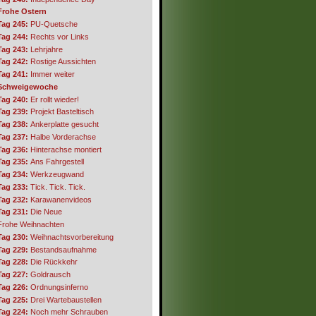
Frohe Ostern
Tag 245:
PU-Quetsche
Tag 244:
Rechts vor Links
Tag 243:
Lehrjahre
Tag 242:
Rostige Aussichten
Tag 241:
Immer weiter
Schweigewoche
Tag 240:
Er rollt wieder!
Tag 239:
Projekt Basteltisch
Tag 238:
Ankerplatte gesucht
Tag 237:
Halbe Vorderachse
Tag 236:
Hinterachse montiert
Tag 235:
Ans Fahrgestell
Tag 234:
Werkzeugwand
Tag 233:
Tick. Tick. Tick.
Tag 232:
Karawanenvideos
Tag 231:
Die Neue
Frohe Weihnachten
Tag 230:
Weihnachtsvorbereitung
Tag 229:
Bestandsaufnahme
Tag 228:
Die Rückkehr
Tag 227:
Goldrausch
Tag 226:
Ordnungsinferno
Tag 225:
Drei Wartebaustellen
Tag 224:
Noch mehr Schrauben