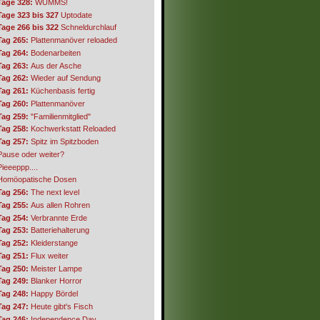
Tage 328:
WUMMS!
Tage 323 bis 327
Uptodate
Tage 266 bis 322
Schneldurchlauf
Tag 265:
Plattenmanöver reloaded
Tag 264:
Bodenarbeiten
Tag 263:
Aus der Asche
Tag 262:
Wieder auf Sendung
Tag 261:
Küchenbasis fertig
Tag 260:
Plattenmanöver
Tag 259:
"Familienmitglied"
Tag 258:
Kochwerkstatt Reloaded
Tag 257:
Spitz im Spitzboden
Pause oder weiter?
Pieeeppp....
Homöopatische Dosen
Tag 256:
The next level
Tag 255:
Aus allen Rohren
Tag 254:
Verbrannte Erde
Tag 253:
Batteriehalterung
Tag 252:
Kleiderstange
Tag 251:
Flux weiter
Tag 250:
Meister Lampe
Tag 249:
Blanker Horror
Tag 248:
Happy Bördel
Tag 247:
Heute gibt's Fisch
Tag 246:
Independence Day