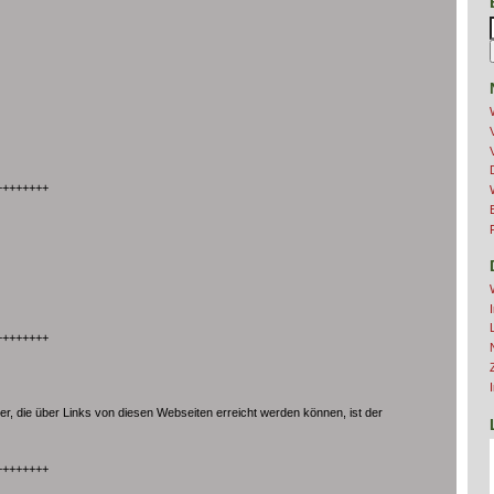
++++++++
++++++++
ter, die über Links von diesen Webseiten erreicht werden können, ist der
++++++++