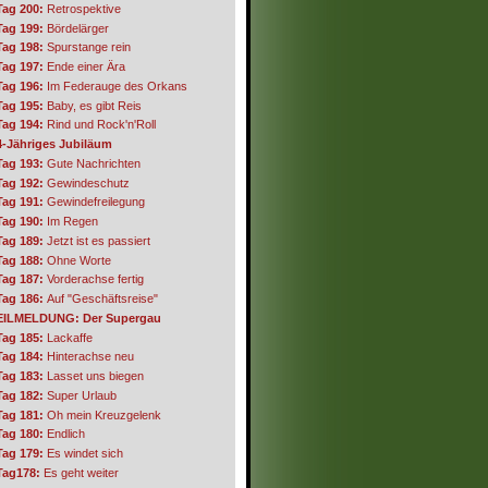
Tag 200:
Retrospektive
Tag 199:
Bördelärger
Tag 198:
Spurstange rein
Tag 197:
Ende einer Ära
Tag 196:
Im Federauge des Orkans
Tag 195:
Baby, es gibt Reis
Tag 194:
Rind und Rock'n'Roll
4-Jähriges Jubiläum
Tag 193:
Gute Nachrichten
Tag 192:
Gewindeschutz
Tag 191:
Gewindefreilegung
Tag 190:
Im Regen
Tag 189:
Jetzt ist es passiert
Tag 188:
Ohne Worte
Tag 187:
Vorderachse fertig
Tag 186:
Auf "Geschäftsreise"
EILMELDUNG: Der Supergau
Tag 185:
Lackaffe
Tag 184:
Hinterachse neu
Tag 183:
Lasset uns biegen
Tag 182:
Super Urlaub
Tag 181:
Oh mein Kreuzgelenk
Tag 180:
Endlich
Tag 179:
Es windet sich
Tag178:
Es geht weiter