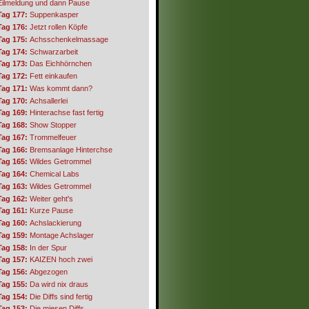
Eilmeldung und dann Pause
Tag 177:
Suppenkasper
Tag 176:
Jetzt rollen Köpfe
Tag 175:
Achsschenkelmassage
Tag 174:
Schwarzarbeit
Tag 173:
Das Eichhörnchen
Tag 172:
Fett einkaufen
Tag 171:
Was kommt dann?
Tag 170:
Achsallerlei
Tag 169:
Hinterachse fast fertig
Tag 168:
Show Stopper
Tag 167:
Trommelfeuer
Tag 166:
Bremsanlage Hinterchse
Tag 165:
Wildes Getrommel
Tag 164:
Chemical Labs
Tag 163:
Wildes Getrommel
Tag 162:
Weiter geht's
Tag 161:
Kurze Pause
Tag 160:
Achslackierung
Tag 159:
Montage Achslager
Tag 158:
In der Spur
Tag 157:
KAIZEN hoch zwei
Tag 156:
Abgezogen
Tag 155:
Da wird nix draus
Tag 154:
Die Diffs sind fertig
Tag 153:
Die miesen Diffs