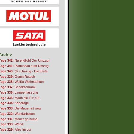
Archiv
Tage 342:
Na endlich! Der Umzug!
Tage 341:
Plattenbau statt Umzug
Tage 340:
(6.) Umzug - Die Erste
Tage 339:
Guten Rutsch
Tage 338:
Weiße Weihnachten
Tage 337:
Schaltschrank
Tage 336:
Lampenfassung
Tage 335:
Mach die Tür zu!
Tage 334:
Kabellage
Tage 333:
Die Mauer ist weg
Tage 332:
Wandarbeiten
Tage 331:
Mauer go home!
Tage 330:
Wand
Tage 329:
Alles im Lot