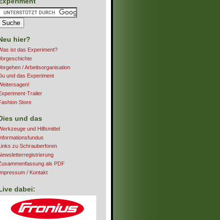
Experiment
Neu hier?
Was ist das Experiment?
Vorgeschichte
Vorgehen / Arbeitsorganisation
Du und das Experiment
Weitersagen!
Experiment-Trailer
Fashion Store
Dies und das
Werkzeuge und Hilfsmittel
Informationsfundus
Links zu Schrauberforen
Newsletterregistrierung
Zusammenfassung als PDF
Impressum / Kontakt
Live dabei: