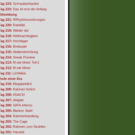
Tag 223:
Schraubenhaufen
Tag 222:
Das ist erst der Anfang
Eilmeldung
Tag 221:
RRhythmusstörungen
Tag 220:
Ratebild
Tag 219:
Wieder da!
Tag 218:
Weihnachtsglanz
Tag 217:
Hochlager
Tag 216:
Brettspiel
Tag 215:
Ateliereinrichtung
Tag 214:
Sneak Preview
Tag 213:
M wie Motor Teil 2
Tag 212:
M wie Motor
Tag 211:
Lichtblick
Ende einer Ära
Tag 210:
Megapeinlich
Tag 209:
Rahmen fertich
Tag 208:
KNACK!
Tag 207:
Ahlglatt
Tag 206:
SATA-Inferno
Tag 205:
Blanker Stahl
Tag 204:
Rahmenhandlung
Tag 203:
The Cage
Tag 202:
Rahmen zum Strahlen
Tag 201:
Havarie