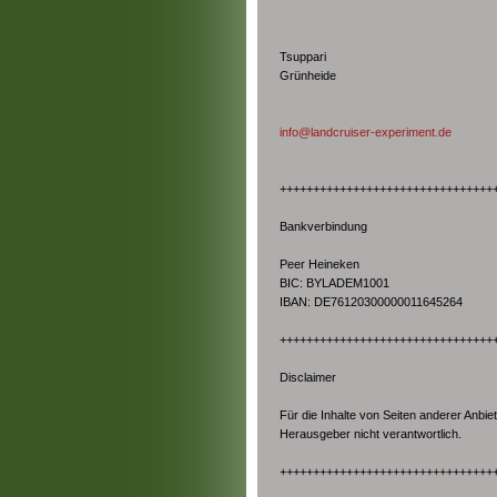
Tsuppari
Grünheide
info@landcruiser-experiment.de
++++++++++++++++++++++++++++++++
Bankverbindung
Peer Heineken
BIC: BYLADEM1001
IBAN: DE76120300000011645264
++++++++++++++++++++++++++++++++
Disclaimer
Für die Inhalte von Seiten anderer Anbie
Herausgeber nicht verantwortlich.
++++++++++++++++++++++++++++++++