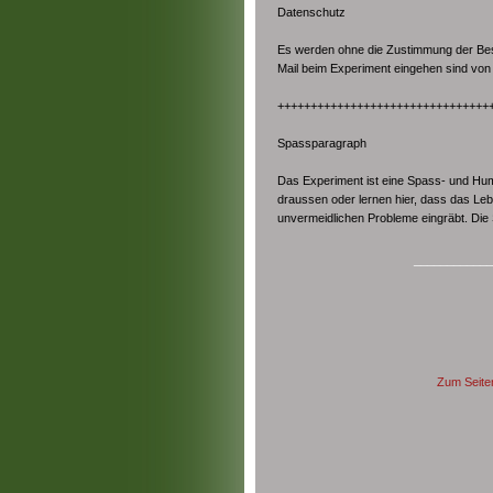
Datenschutz
Es werden ohne die Zustimmung der Besu
Mail beim Experiment eingehen sind von d
++++++++++++++++++++++++++++++++
Spassparagraph
Das Experiment ist eine Spass- und Humo
draussen oder lernen hier, dass das Lebe
unvermeidlichen Probleme eingräbt. Die
____________
Zum Seite