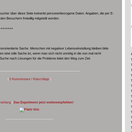
cher über diese Seite keinerlei personenbezogene Daten. Angaben, die per E-
en Besuchern freiwillig mitgeteilt worden.
++++++++
rorientierte Sache. Menschen mit negativer Lebenseinstellung bleiben bitte
n eine tolle Sache ist, wenn man sich nicht unnötig in die nun mal nicht
 Suche nach Lösungen für die Probleme leitet den Weg zum Ziel.
_____________________________________________
|
0 Kommentare / Ratschläge
|
nanfang
/
Das Experiment jetzt weiterempfehlen!
___________________________