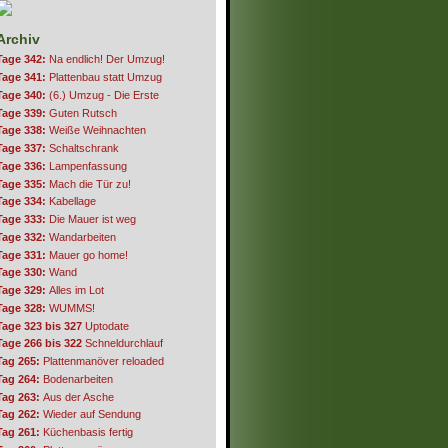
Archiv
Tage 342:
Na endlich! Der Umzug!
Tage 341:
Plattenbau statt Umzug
Tage 340:
(6.) Umzug - Die Erste
Tage 339:
Guten Rutsch
Tage 338:
Weiße Weihnachten
Tage 337:
Schaltschrank
Tage 336:
Lampenfassung
Tage 335:
Mach die Tür zu!
Tage 334:
Kabellage
Tage 333:
Die Mauer ist weg
Tage 332:
Wandarbeiten
Tage 331:
Mauer go home!
Tage 330:
Wand
Tage 329:
Alles im Lot
Tage 328:
WUMMS!
Tage 323 bis 327
Uptodate
Tage 266 bis 322
Schneldurchlauf
Tag 265:
Plattenmanöver reloaded
Tag 264:
Bodenarbeiten
Tag 263:
Aus der Asche
Tag 262:
Wieder auf Sendung
Tag 261:
Küchenbasis fertig