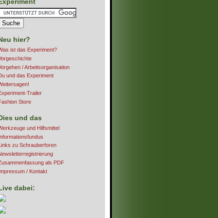
Experiment
Neu hier?
Was ist das Experiment?
Vorgeschichte
Vorgehen / Arbeitsorganisation
Du und das Experiment
Weitersagen!
Experiment-Trailer
Fashion Store
Dies und das
Werkzeuge und Hilfsmittel
Informationsfundus
Links zu Schrauberforen
Newsletterregistrierung
Zusammenfassung als PDF
Impressum / Kontakt
Live dabei: