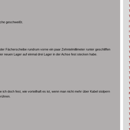
äche geschweißt.
der Fächerscheibe rundrum vorne ein paar Zehntelmillimeter runter geschliffen
der neuen Lager auf einmal drei Lager in der Achse fest stecken habe.
le ich doch fest, wie vorteilhaft es ist, wenn man nicht mehr über Kabel stolpern
rühren.