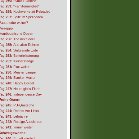
Tag 260:
Plattenmanöver
Tag 259:
"Familienmitglied"
Tag 258:
Kochwerkstatt Reloaded
Tag 257:
Spitz im Spitzboden
Pause oder weiter?
Pieeeppp....
Homöopatische Dosen
Tag 256:
The next level
Tag 255:
Aus allen Rohren
Tag 254:
Verbrannte Erde
Tag 253:
Batteriehalterung
Tag 252:
Kleiderstange
Tag 251:
Flux weiter
Tag 250:
Meister Lampe
Tag 249:
Blanker Horror
Tag 248:
Happy Bördel
Tag 247:
Heute gibt's Fisch
Tag 246:
Independence Day
Frohe Ostern
Tag 245:
PU-Quetsche
Tag 244:
Rechts vor Links
Tag 243:
Lehrjahre
Tag 242:
Rostige Aussichten
Tag 241:
Immer weiter
Schweigewoche
Tag 240:
Er rollt wieder!