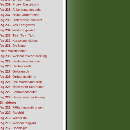
Tag 239:
Projekt Basteltisch
Tag 238:
Ankerplatte gesucht
Tag 237:
Halbe Vorderachse
Tag 236:
Hinterachse montiert
Tag 235:
Ans Fahrgestell
Tag 234:
Werkzeugwand
Tag 233:
Tick. Tick. Tick.
Tag 232:
Karawanenvideos
Tag 231:
Die Neue
Frohe Weihnachten
Tag 230:
Weihnachtsvorbereitung
Tag 229:
Bestandsaufnahme
Tag 228:
Die Rückkehr
Tag 227:
Goldrausch
Tag 226:
Ordnungsinferno
Tag 225:
Drei Wartebaustellen
Tag 224:
Noch mehr Schrauben
Tag 223:
Schraubenhaufen
Tag 222:
Das ist erst der Anfang
Eilmeldung
Tag 221:
RRhythmusstörungen
Tag 220:
Ratebild
Tag 219:
Wieder da!
Tag 218:
Weihnachtsglanz
Tag 217:
Hochlager