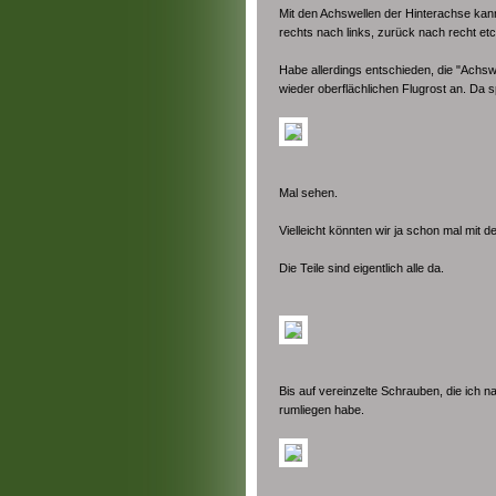
Mit den Achswellen der Hinterachse kann
rechts nach links, zurück nach recht etc
Habe allerdings entschieden, die "Achsw
wieder oberflächlichen Flugrost an. Da s
Mal sehen.
Vielleicht könnten wir ja schon mal m
Die Teile sind eigentlich alle da.
Bis auf vereinzelte Schrauben, die ich n
rumliegen habe.