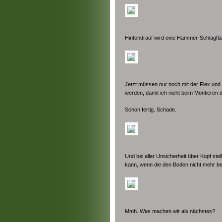
Hintendrauf wird eine Hammer-Schlagfl
Jetzt müssen nur noch mit der Flex und 
werden, damit ich nicht beim Montieren 
Schon fertig. Schade.
Und bei aller Unsicherheit über Kopf stel
kann, wenn die den Boden nicht mehr be
Mmh. Was machen wir als nächstes?