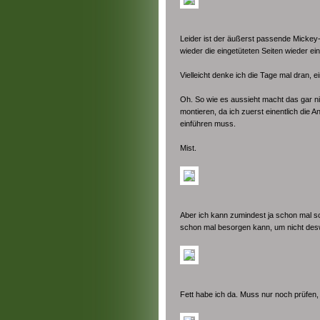
Leider ist der äußerst passende Mickey
wieder die eingetüteten Seiten wieder ei
Vielleicht denke ich die Tage mal dran, 
Oh. So wie es aussieht macht das gar n
montieren, da ich zuerst einentlich die 
einführen muss.
Mist.
Aber ich kann zumindest ja schon mal s
schon mal besorgen kann, um nicht des
Fett habe ich da. Muss nur noch prüfen, 