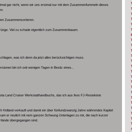
erstmal gar nicht, wenn wir uns erstmal nur mit dem Zusammenfummeln dieses
en.
erden Zusammensortieren.
sprünge. Viel zu schade eigentlich zum Zusammenbauen.
schlagen, was ich denn da jetzt alles berücksichtigen muss.
ionen bin ich seit wenigen Tagen in Besitz eines...
Toyota Land Cruiser Werkstatthandbuchs, das ich aus Ikes FJ-Restekiste
h Holland verkauft und damit ein über fünfundzwanzig Jahre währendes Kapitel
 kam er neulich mit nem ganzen Schwung Unterlagen zu mir, die nach kurzer
n Hände übergegangen sind.