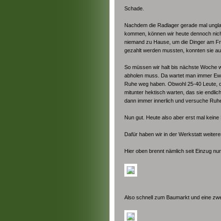
Schade.
Nachdem die Radlager gerade mal unglaub
kommen, können wir heute dennoch nicht
niemand zu Hause, um die Dinger am Fr
gezahlt werden mussten, konnten sie au
So müssen wir halt bis nächste Woche wa
abholen muss. Da wartet man immer Ewi
Ruhe weg haben. Obwohl 25-40 Leute, die
mitunter hektisch warten, das sie endlich
dann immer innerlich und versuche Ruh
Nun gut. Heute also aber erst mal keine 
Dafür haben wir in der Werkstatt weiter
Hier oben brennt nämlich seit Einzug nur
Also schnell zum Baumarkt und eine zw