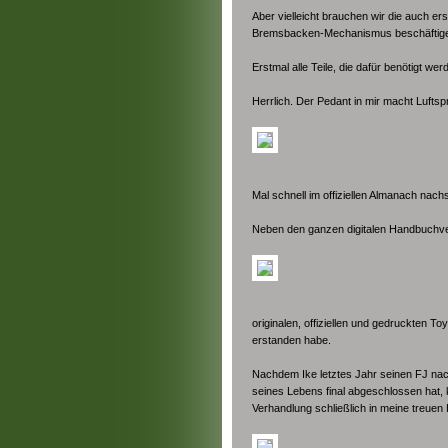
Aber vielleicht brauchen wir die auch 
Bremsbacken-Mechanismus beschäftig
Erstmal alle Teile, die dafür benötigt w
Herrlich. Der Pedant in mir macht Luft
Mal schnell im offiziellen Almanach nach
Neben den ganzen digitalen Handbuchvers
originalen, offiziellen und gedruckten 
erstanden habe.
Nachdem Ike letztes Jahr seinen FJ nac
seines Lebens final abgeschlossen hat,
Verhandlung schließlich in meine treue