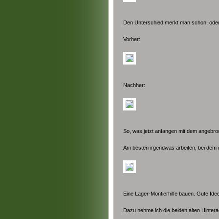
Den Unterschied merkt man schon, ode
Vorher:
Nachher:
So, was jetzt anfangen mit dem angebr
Am besten irgendwas arbeiten, bei dem 
Eine Lager-Montierhilfe bauen. Gute Ide
Dazu nehme ich die beiden alten Hinter