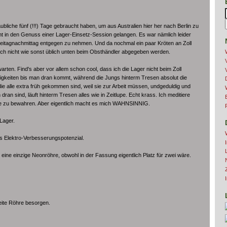
liche fünf (!!!) Tage gebraucht haben, um aus Australien hier her nach Berlin zu
 in den Genuss einer Lager-Einsetz-Session gelangen. Es war nämlich leider
eitagnachmittag entgegen zu nehmen. Und da nochmal ein paar Kröten an Zoll
ch nicht wie sonst üblich unten beim Obsthändler abgegeben werden.
rten. Find's aber vor allem schon cool, dass ich die Lager nicht beim Zoll
gkeiten bis man dran kommt, während die Jungs hinterm Tresen absolut die
 alle extra früh gekommen sind, weil sie zur Arbeit müssen, undgeduldig und
 dran sind, läuft hinterm Tresen alles wie in Zeitlupe. Echt krass. Ich meditiere
e zu bewahren. Aber eigentlich macht es mich WAHNSINNIG.
Lager.
es Elektro-Verbesserungspotenzial.
 eine einzige Neonröhre, obwohl in der Fassung eigentlich Platz für zwei wäre.
eite Röhre besorgen.