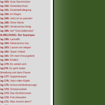
Tag 193:
Gute Nachrichten
Tag 192:
Gewindeschutz
Tag 191:
Gewindefreilegung
Tag 190:
Im Regen
Tag 189:
Jetzt ist es passiert
Tag 188:
Ohne Worte
Tag 187:
Vorderachse fertig
Tag 186:
Auf "Geschäftsreise"
EILMELDUNG: Der Supergau
Tag 185:
Lackaffe
Tag 184:
Hinterachse neu
Tag 183:
Lasset uns biegen
Tag 182:
Super Urlaub
Tag 181:
Oh mein Kreuzgelenk
Tag 180:
Endlich
Tag 179:
Es windet sich
Tag178:
Es geht weiter
Eilmeldung und dann Pause
Tag 177:
Suppenkasper
Tag 176:
Jetzt rollen Köpfe
Tag 175:
Achsschenkelmassage
Tag 174:
Schwarzarbeit
Tag 173:
Das Eichhörnchen
Tag 172:
Fett einkaufen
Tag 171:
Was kommt dann?