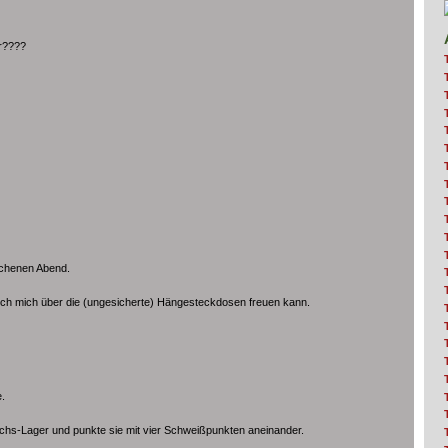
r????
ochenen Abend.
ich mich über die (ungesicherte) Hängesteckdosen freuen kann.
e.
achs-Lager und punkte sie mit vier Schweißpunkten aneinander.