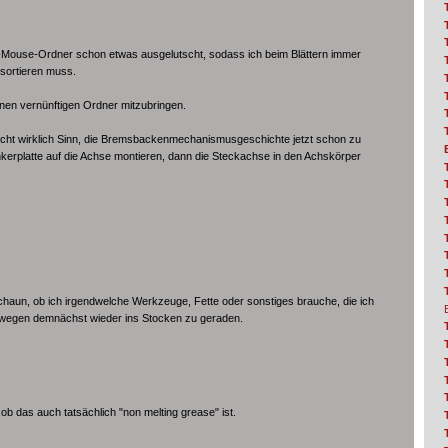
-Mouse-Ordner schon etwas ausgelutscht, sodass ich beim Blättern immer
nsortieren muss.
einen vernünftigen Ordner mitzubringen.
icht wirklich Sinn, die Bremsbackenmechanismusgeschichte jetzt schon zu
Ankerplatte auf die Achse montieren, dann die Steckachse in den Achskörper
chaun, ob ich irgendwelche Werkzeuge, Fette oder sonstiges brauche, die ich
wegen demnächst wieder ins Stocken zu geraden.
ob das auch tatsächlich "non melting grease" ist.