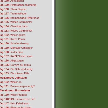
Tag 170:
Achsallerlei
Tag 169:
Hinterachse fast fertig
Tag 168:
Show Stopper
Tag 167:
Trommelfeuer
Tag 166:
Bremsanlage Hinterchse
Tag 165:
Wildes Getrommel
Tag 164:
Chemical Labs
Tag 163:
Wildes Getrommel
Tag 162:
Weiter geht's
Tag 161:
Kurze Pause
Tag 160:
Achslackierung
Tag 159:
Montage Achslager
Tag 158:
In der Spur
Tag 157:
KAIZEN hoch zwei
Tag 156:
Abgezogen
Tag 155:
Da wird nix draus
Tag 154:
Die Diffs sind fertig
Tag 153:
Die miesen Diffs
Dreijähriges Jubiläum
Tag 152:
Weiter so
Tag 151:
Bremszangen fertig?
Eilmeldung: Pornoalarm
Tag 150:
Wilde Prügelei
Tag 148/149:
Schwarzes Loch
Tag 147:
Kein Kabelbaum
Tag 146:
Bilderbuch-Urlaub