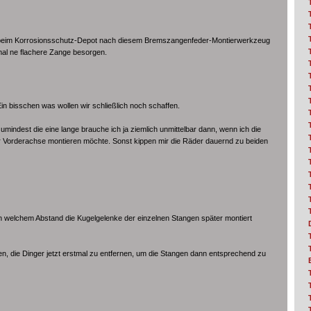
l beim Korrosionsschutz-Depot nach diesem Bremszangenfeder-Montierwerkzeug
al ne flachere Zange besorgen.
in bisschen was wollen wir schließlich noch schaffen.
mindest die eine lange brauche ich ja ziemlich unmittelbar dann, wenn ich die
er Vorderachse montieren möchte. Sonst kippen mir die Räder dauernd zu beiden
in welchem Abstand die Kugelgelenke der einzelnen Stangen später montiert
gen, die Dinger jetzt erstmal zu entfernen, um die Stangen dann entsprechend zu