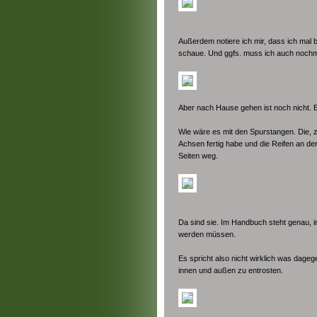
Außerdem notiere ich mir, dass ich ma
schaue. Und ggfs. muss ich auch nochm
Aber nach Hause gehen ist noch nicht. E
Wie wäre es mit den Spurstangen. Die, zu
Achsen fertig habe und die Reifen an d
Seiten weg.
Da sind sie. Im Handbuch steht genau, 
werden müssen.
Es spricht also nicht wirklich was dage
innen und außen zu entrosten.