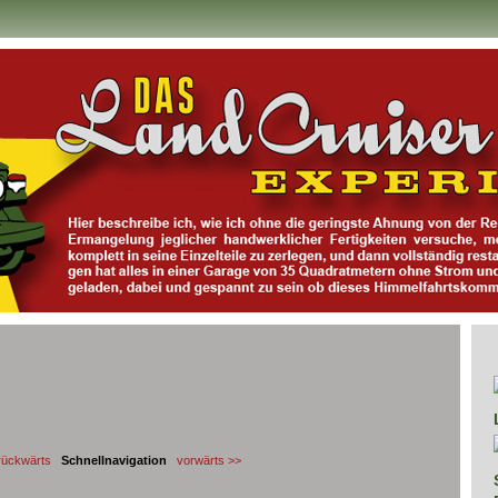
rückwärts
Schnellnavigation
vorwärts >>