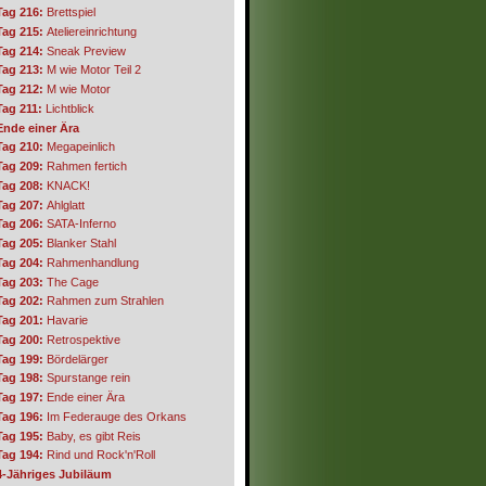
Tag 216:
Brettspiel
Tag 215:
Ateliereinrichtung
Tag 214:
Sneak Preview
Tag 213:
M wie Motor Teil 2
Tag 212:
M wie Motor
Tag 211:
Lichtblick
Ende einer Ära
Tag 210:
Megapeinlich
Tag 209:
Rahmen fertich
Tag 208:
KNACK!
Tag 207:
Ahlglatt
Tag 206:
SATA-Inferno
Tag 205:
Blanker Stahl
Tag 204:
Rahmenhandlung
Tag 203:
The Cage
Tag 202:
Rahmen zum Strahlen
Tag 201:
Havarie
Tag 200:
Retrospektive
Tag 199:
Bördelärger
Tag 198:
Spurstange rein
Tag 197:
Ende einer Ära
Tag 196:
Im Federauge des Orkans
Tag 195:
Baby, es gibt Reis
Tag 194:
Rind und Rock'n'Roll
4-Jähriges Jubiläum