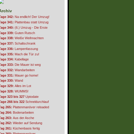
Archiv
Tage 342:
Na endlich! Der Umzug!
Tage 341:
Plattenbau statt Umzug
Tage 340:
(6.) Umzug - Die Erste
Tage 339:
Guten Rutsch
Tage 338:
Weiße Weihnachten
Tage 337:
Schaltschrank
Tage 336:
Lampenfassung
Tage 335:
Mach die Tür zu!
Tage 334:
Kabellage
Tage 333:
Die Mauer ist weg
Tage 332:
Wandarbeiten
Tage 331:
Mauer go home!
Tage 330:
Wand
Tage 329:
Alles im Lot
Tage 328:
WUMMS!
Tage 323 bis 327
Uptodate
Tage 266 bis 322
Schneldurchlauf
Tag 265:
Plattenmanöver reloaded
Tag 264:
Bodenarbeiten
Tag 263:
Aus der Asche
Tag 262:
Wieder auf Sendung
Tag 261:
Küchenbasis fertig
Tag 260:
Plattenmanöver