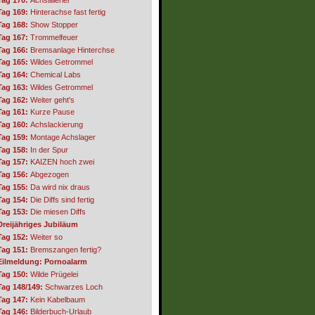
Tag 169:
Hinterachse fast fertig
Tag 168:
Show Stopper
Tag 167:
Trommelfeuer
Tag 166:
Bremsanlage Hinterchse
Tag 165:
Wildes Getrommel
Tag 164:
Chemical Labs
Tag 163:
Wildes Getrommel
Tag 162:
Weiter geht's
Tag 161:
Kurze Pause
Tag 160:
Achslackierung
Tag 159:
Montage Achslager
Tag 158:
In der Spur
Tag 157:
KAIZEN hoch zwei
Tag 156:
Abgezogen
Tag 155:
Da wird nix draus
Tag 154:
Die Diffs sind fertig
Tag 153:
Die miesen Diffs
Dreijähriges Jubiläum
Tag 152:
Weiter so
Tag 151:
Bremszangen fertig?
Eilmeldung: Pornoalarm
Tag 150:
Wilde Prügelei
Tag 148/149:
Schwarzes Loch
Tag 147:
Kein Kabelbaum
Tag 146:
Bilderbuch-Urlaub