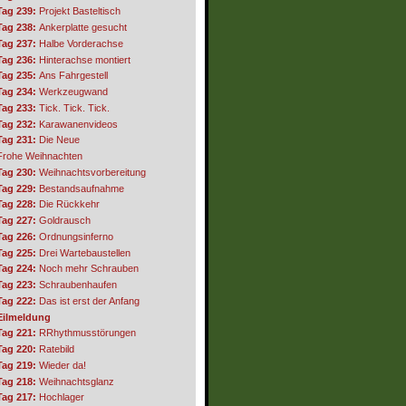
Tag 239:
Projekt Basteltisch
Tag 238:
Ankerplatte gesucht
Tag 237:
Halbe Vorderachse
Tag 236:
Hinterachse montiert
Tag 235:
Ans Fahrgestell
Tag 234:
Werkzeugwand
Tag 233:
Tick. Tick. Tick.
Tag 232:
Karawanenvideos
Tag 231:
Die Neue
Frohe Weihnachten
Tag 230:
Weihnachtsvorbereitung
Tag 229:
Bestandsaufnahme
Tag 228:
Die Rückkehr
Tag 227:
Goldrausch
Tag 226:
Ordnungsinferno
Tag 225:
Drei Wartebaustellen
Tag 224:
Noch mehr Schrauben
Tag 223:
Schraubenhaufen
Tag 222:
Das ist erst der Anfang
Eilmeldung
Tag 221:
RRhythmusstörungen
Tag 220:
Ratebild
Tag 219:
Wieder da!
Tag 218:
Weihnachtsglanz
Tag 217:
Hochlager