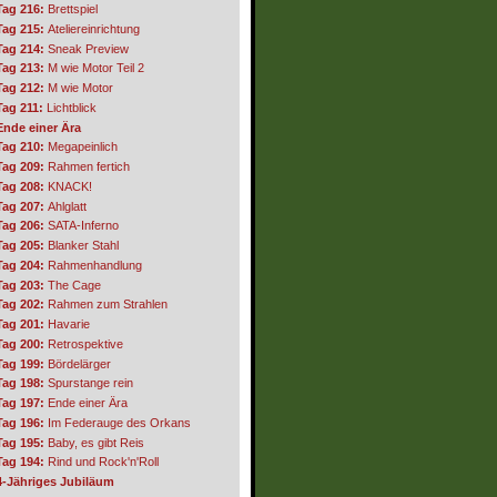
Tag 216:
Brettspiel
Tag 215:
Ateliereinrichtung
Tag 214:
Sneak Preview
Tag 213:
M wie Motor Teil 2
Tag 212:
M wie Motor
Tag 211:
Lichtblick
Ende einer Ära
Tag 210:
Megapeinlich
Tag 209:
Rahmen fertich
Tag 208:
KNACK!
Tag 207:
Ahlglatt
Tag 206:
SATA-Inferno
Tag 205:
Blanker Stahl
Tag 204:
Rahmenhandlung
Tag 203:
The Cage
Tag 202:
Rahmen zum Strahlen
Tag 201:
Havarie
Tag 200:
Retrospektive
Tag 199:
Bördelärger
Tag 198:
Spurstange rein
Tag 197:
Ende einer Ära
Tag 196:
Im Federauge des Orkans
Tag 195:
Baby, es gibt Reis
Tag 194:
Rind und Rock'n'Roll
4-Jähriges Jubiläum