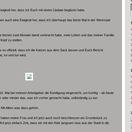
Ewigkeit her, dass ich Euch mit einem Update beglückt habe.
n auch eine Ewigkeit her, dass ich überhaupt das letzte Mal in der Werkstatt
die letzten zwei Monate damit verbracht habe, mein Leben und das meiner Familie
opf zu stellen.
 so offiziell, dass ich die Katzen aus dem Sack lassen und Euch Bericht
t, tut und tun wird.
16. Mai bei meinem Arbeitgeber die Kündigung eingereicht, um künftig – ab heute
 oder minder das, was ich vorher gemacht habe, selbständig zu tun.
. Mit Allem was dazu gehört.
 haben meine Frau und ich jetzt auch noch beschlossen ein Grundstück zu
d jetzt einfach Zeit, dass wir mit den Kids langsam raus aus der Stadt in die