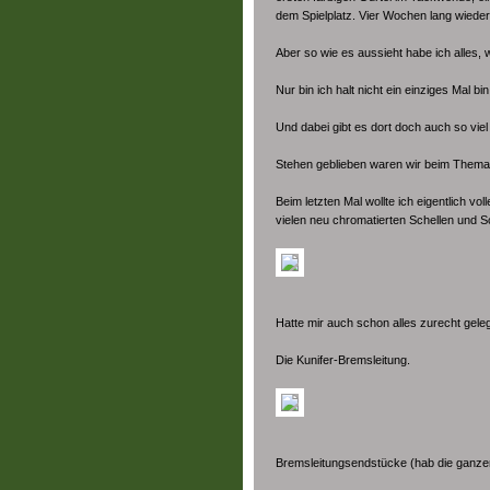
dem Spielplatz. Vier Wochen lang wiede
Aber so wie es aussieht habe ich alles, 
Nur bin ich halt nicht ein einziges Mal b
Und dabei gibt es dort doch auch so vi
Stehen geblieben waren wir beim Thema
Beim letzten Mal wollte ich eigentlich v
vielen neu chromatierten Schellen und 
Hatte mir auch schon alles zurecht geleg
Die Kunifer-Bremsleitung.
Bremsleitungsendstücke (hab die ganze