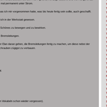
r mal permanent unter Strom.
was ich mir vorgenommen hatte, was bis heute fertig sein sollte, auch geschafft.
in ich in der Werkstatt gewesen.
el Schönes zu bewegen und zu bewirken.
 Bremsleitungen.
oller Elan daran gehen, die Bremsleitungen fertig zu machen, um diese nebst der
Schrauben zügigst zu verbauen.
t.
n Vokabeln schon wieder vergessen).