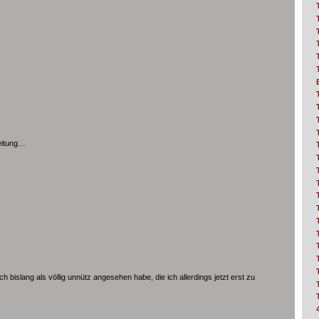
eitung…
 bislang als völlig unnütz angesehen habe, die ich allerdings jetzt erst zu