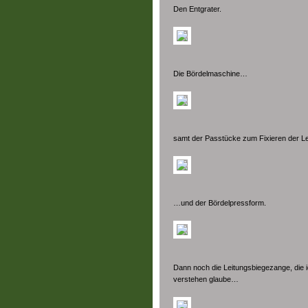
Den Entgrater.
Die Bördelmaschine…
samt der Passtücke zum Fixieren der L
…und der Bördelpressform.
Dann noch die Leitungsbiegezange, die ich
verstehen glaube…