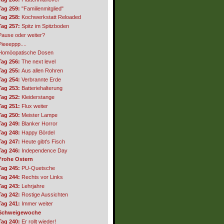
Tag 259:
"Familienmitglied"
Tag 258:
Kochwerkstatt Reloaded
Tag 257:
Spitz im Spitzboden
Pause oder weiter?
Pieeeppp....
Homöopatische Dosen
Tag 256:
The next level
Tag 255:
Aus allen Rohren
Tag 254:
Verbrannte Erde
Tag 253:
Batteriehalterung
Tag 252:
Kleiderstange
Tag 251:
Flux weiter
Tag 250:
Meister Lampe
Tag 249:
Blanker Horror
Tag 248:
Happy Bördel
Tag 247:
Heute gibt's Fisch
Tag 246:
Independence Day
Frohe Ostern
Tag 245:
PU-Quetsche
Tag 244:
Rechts vor Links
Tag 243:
Lehrjahre
Tag 242:
Rostige Aussichten
Tag 241:
Immer weiter
Schweigewoche
Tag 240:
Er rollt wieder!