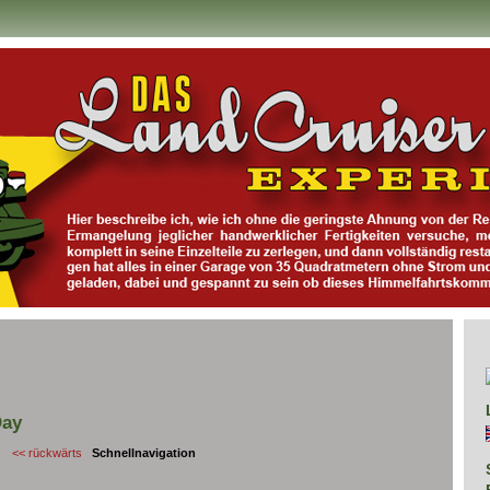
Day
<< rückwärts
Schnellnavigation