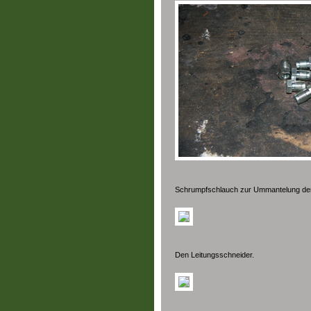
Schrumpfschlauch zur Ummantelung der 
Den Leitungsschneider.