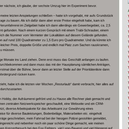
er nächste, ich glaube, der sechste Umzug hier im Experiment bevor.
 meine letzten Anspielungen schließen – hatte ich vorgehabt, mir aufs Grundstück
ge zu bauen. Als ich dafür dann aber erste Preise eingeholt habe, kam ich
Herumfahrerei im Zielgebiet habe ich dann allerdings ein Gewerbegebiet, ca. 2,5
ernt gefunden. Nach einem kurzen Gespräch mit einem Trabi-Schrauber, einem
e ich die Nummer vom Vermieter der Lokalitäten auf diesem Gelände gefunden.
ion auf rund 100 Quadratmeter zu 1,5 Euro pro Quadratmeter. Und da könnte ich
 Gleicher Preis, doppelte Größe und endlich mal Platz zum Sachen rauskramen,
zu müssen.
nige Monate ins Land ziehen. Denn erst muss das Geschäft anfangen zu laufen.
durchbekommen und dann muss das mit der Hausplanung sämtlichen Anträgen,
mal über die Bühne, bevor dann an letzter Stelle auf der Prioritätenliste dann
 Vordergrund rücken kann.
ieht, habe ich die letzten vier Wochen „Resturlaub“ damit verbracht, hier alles auf
 durchzustarten.
en Hobby, der Aufräumerei gefrönt und zu Hause alle Rechner platt gemacht und
inen zentralen Netzwerkspeicher geschaufelt, eine Webseite und ein CRM-
tzt, diverse Arbeitspakete für das Arbeitsamt zur Gewährung eines
se für diverse Bauleistungen, Bodenbeläge, Malerarbeiten etc. eingeholt
äge geschrieben, mein Fahrrad bei der hiesigen Polizei gestohlen gemeldet,
ingereicht und nebenher noch ein paar schöne Dinge gemacht, wie meinen
nen Konzertbesuch bei den Foo Fighters, viel Lego-Bauerei und viel Hängerei auf