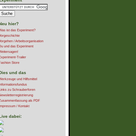
Neu hier?
Was ist das Experiment?
Vorgeschichte
Vorgehen / Arbeitsorganisation
Du und das Experiment
Weitersagen!
Experiment-Trailer
Fashion Store
Dies und das
Werkzeuge und Hilfsmittel
Informationsfundus
Links zu Schrauberforen
Newsletterregistrierung
Zusammenfassung als PDF
Impressum / Kontakt
Live dabei: