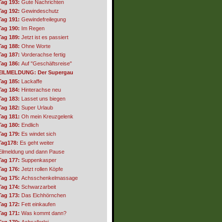
Tag 193:
Gute Nachrichten
Tag 192:
Gewindeschutz
Tag 191:
Gewindefreilegung
Tag 190:
Im Regen
Tag 189:
Jetzt ist es passiert
Tag 188:
Ohne Worte
Tag 187:
Vorderachse fertig
Tag 186:
Auf "Geschäftsreise"
EILMELDUNG: Der Supergau
Tag 185:
Lackaffe
Tag 184:
Hinterachse neu
Tag 183:
Lasset uns biegen
Tag 182:
Super Urlaub
Tag 181:
Oh mein Kreuzgelenk
Tag 180:
Endlich
Tag 179:
Es windet sich
Tag178:
Es geht weiter
Eilmeldung und dann Pause
Tag 177:
Suppenkasper
Tag 176:
Jetzt rollen Köpfe
Tag 175:
Achsschenkelmassage
Tag 174:
Schwarzarbeit
Tag 173:
Das Eichhörnchen
Tag 172:
Fett einkaufen
Tag 171:
Was kommt dann?
Tag 170:
Achsallerlei