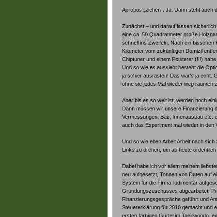
Apropos „ziehen“. Ja. Dann steht auch d
Zunächst – und darauf lassen sicherlich
eine ca. 50 Quadratmeter große Holzgara
schnell ins Zweifeln. Nach ein bisschen 
Kilometer vom zukünftigen Domizil entf
Chiptuner und einem Polsterer (!!!) hab
Und so wie es aussieht besteht die Opt
ja schier ausrasten! Das wär’s ja echt.
ohne sie jedes Mal wieder weg räumen 
Aber bis es so weit ist, werden noch ei
Dann müssen wir unsere Finanzierung 
Vermessungen, Bau, Innenausbau etc. erst
auch das Experiment mal wieder in den
Und so wie eben Arbeit Arbeit nach sich z
Links zu drehen, um ab heute ordentlich
Dabei habe ich vor allem meinem liebst
neu aufgesetzt, Tonnen von Daten auf e
System für die Firma rudimentär aufgese
Gründungszuschusses abgearbeitet, Prei
Finanzierungsgespräche geführt und Antr
Steuererklärung für 2010 gemacht und e
ersten farbigen Gürtel im Taekwondo, ei