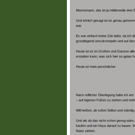
Mannomann, das ist ja mittlerweile eine 
Und ehrlich gesagt ist es genau genomme
war.
Es war einfach keine Zeit dafür, da ich 
grundlegend umzukrempeln und auf den K
Heute ist es im Großen und Ganzen alles
erstatten kann, was sich hier so getan ha
Heute ist mein persönlicher
Nach reiflicher Überlegung habe ich am 
– auf eigenen Füßen zu stehen und mehr
Will heißen, ab sofort Selbst und ständig
Und als ob das nicht schon genug wäre,
kaufen und ein Haus darauf zu bauen. Wir
Natur ziehen.