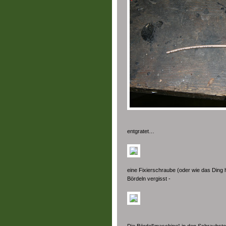
entgratet…
eine Fixierschraube (oder wie das Ding
Bördeln vergisst -
Die Bördel“maschine“ in den Schraubs