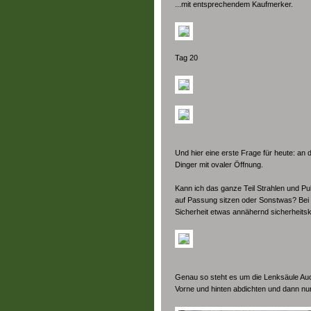
...mit entsprechendem Kaufmerker.
Tag 20
Und hier eine erste Frage für heute: an 
Dinger mit ovaler Öffnung.
Kann ich das ganze Teil Strahlen und P
auf Passung sitzen oder Sonstwas? Bei d
Sicherheit etwas annähernd sicherheitsk
Genau so steht es um die Lenksäule Auch 
Vorne und hinten abdichten und dann n