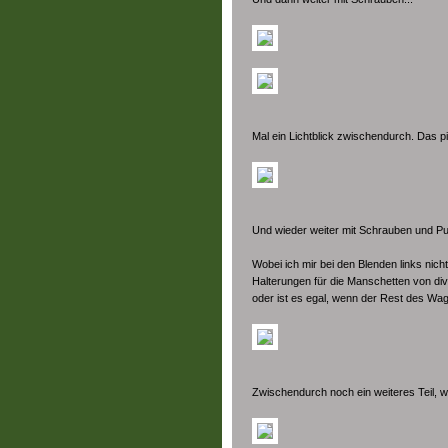
Mal ein Lichtblick zwischendurch. Das p
Und wieder weiter mit Schrauben und Pul
Wobei ich mir bei den Blenden links nicht 
Halterungen für die Manschetten von di
oder ist es egal, wenn der Rest des Wag
Zwischendurch noch ein weiteres Teil, 