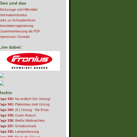
Dies und das
Werkzeuge und Hilfsmittel
Informationsfundus
Links zu Schrauberforen
Newsletterregistrierung
Zusammenfassung als PDF
Impressum / Kontakt
Live dabei:
Archiv
Tage 342:
Na endlich! Der Umzug!
Tage 341:
Plattenbau statt Umzug
Tage 340:
(6.) Umzug - Die Erste
Tage 339:
Guten Rutsch
Tage 338:
Weiße Weihnachten
Tage 337:
Schaltschrank
Tage 336:
Lampenfassung
Tage 335:
Mach die Tür zu!