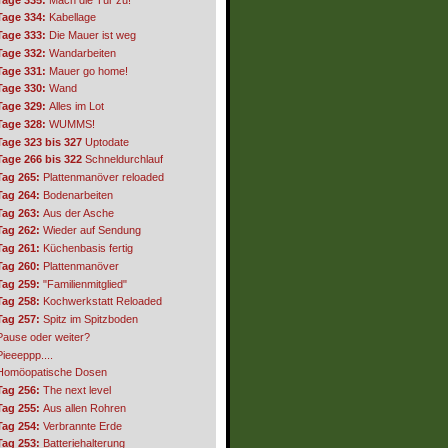
Tage 334:
Kabellage
Tage 333:
Die Mauer ist weg
Tage 332:
Wandarbeiten
Tage 331:
Mauer go home!
Tage 330:
Wand
Tage 329:
Alles im Lot
Tage 328:
WUMMS!
Tage 323 bis 327
Uptodate
Tage 266 bis 322
Schneldurchlauf
Tag 265:
Plattenmanöver reloaded
Tag 264:
Bodenarbeiten
Tag 263:
Aus der Asche
Tag 262:
Wieder auf Sendung
Tag 261:
Küchenbasis fertig
Tag 260:
Plattenmanöver
Tag 259:
"Familienmitglied"
Tag 258:
Kochwerkstatt Reloaded
Tag 257:
Spitz im Spitzboden
Pause oder weiter?
Pieeeppp....
Homöopatische Dosen
Tag 256:
The next level
Tag 255:
Aus allen Rohren
Tag 254:
Verbrannte Erde
Tag 253:
Batteriehalterung