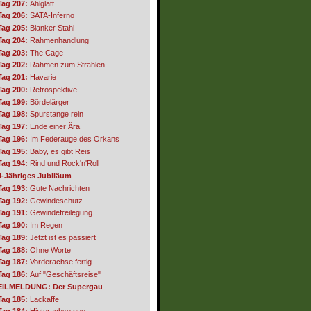
Tag 207:
Ahlglatt
Tag 206:
SATA-Inferno
Tag 205:
Blanker Stahl
Tag 204:
Rahmenhandlung
Tag 203:
The Cage
Tag 202:
Rahmen zum Strahlen
Tag 201:
Havarie
Tag 200:
Retrospektive
Tag 199:
Bördelärger
Tag 198:
Spurstange rein
Tag 197:
Ende einer Ära
Tag 196:
Im Federauge des Orkans
Tag 195:
Baby, es gibt Reis
Tag 194:
Rind und Rock'n'Roll
4-Jähriges Jubiläum
Tag 193:
Gute Nachrichten
Tag 192:
Gewindeschutz
Tag 191:
Gewindefreilegung
Tag 190:
Im Regen
Tag 189:
Jetzt ist es passiert
Tag 188:
Ohne Worte
Tag 187:
Vorderachse fertig
Tag 186:
Auf "Geschäftsreise"
EILMELDUNG: Der Supergau
Tag 185:
Lackaffe