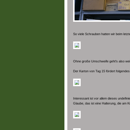
So viele Schrauben hatten wir beim letz
Ohne große Umschweife geht's also weit
Der Karton von Tag 15 fördert folgendes
Interessant ist vor allem dieses undefin
Glaube, das ist eine Halterung, die am K