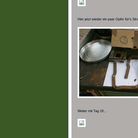
Hier jetzt wieder ein paar Opfer für's St
Weiter mit Tag 18...