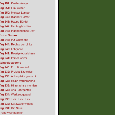
Tag 252:
Kleiderstange
Tag 251:
Flux weiter
Tag 250:
Meister Lampe
Tag 249:
Blanker Horror
Tag 248:
Happy Bördel
Tag 247:
Heute gibt's Fisch
Tag 246:
Independence Day
Frohe Ostern
Tag 245:
PU-Quetsche
Tag 244:
Rechts vor Links
Tag 243:
Lehrjahre
Tag 242:
Rostige Aussichten
Tag 241:
Immer weiter
Schweigewoche
Tag 240:
Er rollt wieder!
Tag 239:
Projekt Basteltisch
Tag 238:
Ankerplatte gesucht
Tag 237:
Halbe Vorderachse
Tag 236:
Hinterachse montiert
Tag 235:
Ans Fahrgestell
Tag 234:
Werkzeugwand
Tag 233:
Tick. Tick. Tick.
Tag 232:
Karawanenvideos
Tag 231:
Die Neue
Frohe Weihnachten