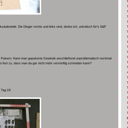
säulenteile. Die Dinger rechts und links sind, denke ich, unkritisch für's S&P
um Pulvern. Kann man gepulverte Gewinde anschließend unproblematisch nochmal
 fest zu, dass man da gar nicht mehr vernünftig schneiden kann?
 Tag 19: