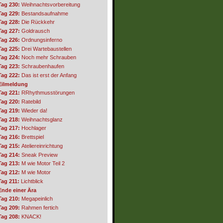
Tag 230:
Weihnachtsvorbereitung
Tag 229:
Bestandsaufnahme
Tag 228:
Die Rückkehr
Tag 227:
Goldrausch
Tag 226:
Ordnungsinferno
Tag 225:
Drei Wartebaustellen
Tag 224:
Noch mehr Schrauben
Tag 223:
Schraubenhaufen
Tag 222:
Das ist erst der Anfang
Eilmeldung
Tag 221:
RRhythmusstörungen
Tag 220:
Ratebild
Tag 219:
Wieder da!
Tag 218:
Weihnachtsglanz
Tag 217:
Hochlager
Tag 216:
Brettspiel
Tag 215:
Ateliereinrichtung
Tag 214:
Sneak Preview
Tag 213:
M wie Motor Teil 2
Tag 212:
M wie Motor
Tag 211:
Lichtblick
Ende einer Ära
Tag 210:
Megapeinlich
Tag 209:
Rahmen fertich
Tag 208:
KNACK!