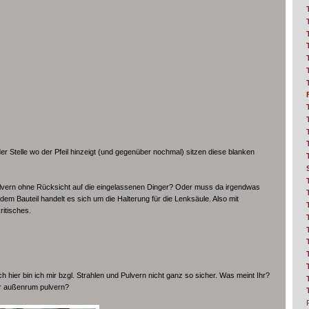
der Stelle wo der Pfeil hinzeigt (und gegenüber nochmal) sitzen diese blanken
ulvern ohne Rücksicht auf die eingelassenen Dinger? Oder muss da irgendwas
em Bauteil handelt es sich um die Halterung für die Lenksäule. Also mit
ritisches.
hier bin ich mir bzgl. Strahlen und Pulvern nicht ganz so sicher. Was meint Ihr?
ur außenrum pulvern?