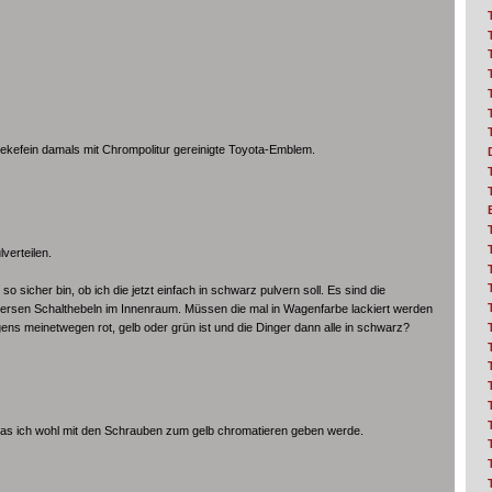
iekefein damals mit Chrompolitur gereinigte Toyota-Emblem.
verteilen.
so sicher bin, ob ich die jetzt einfach in schwarz pulvern soll. Es sind die
versen Schalthebeln im Innenraum. Müssen die mal in Wagenfarbe lackiert werden
ens meinetwegen rot, gelb oder grün ist und die Dinger dann alle in schwarz?
was ich wohl mit den Schrauben zum gelb chromatieren geben werde.