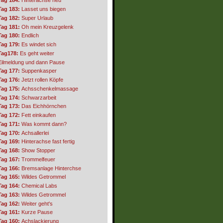
Tag 184:
Hinterachse neu
Tag 183:
Lasset uns biegen
Tag 182:
Super Urlaub
Tag 181:
Oh mein Kreuzgelenk
Tag 180:
Endlich
Tag 179:
Es windet sich
Tag178:
Es geht weiter
Eilmeldung und dann Pause
Tag 177:
Suppenkasper
Tag 176:
Jetzt rollen Köpfe
Tag 175:
Achsschenkelmassage
Tag 174:
Schwarzarbeit
Tag 173:
Das Eichhörnchen
Tag 172:
Fett einkaufen
Tag 171:
Was kommt dann?
Tag 170:
Achsallerlei
Tag 169:
Hinterachse fast fertig
Tag 168:
Show Stopper
Tag 167:
Trommelfeuer
Tag 166:
Bremsanlage Hinterchse
Tag 165:
Wildes Getrommel
Tag 164:
Chemical Labs
Tag 163:
Wildes Getrommel
Tag 162:
Weiter geht's
Tag 161:
Kurze Pause
Tag 160:
Achslackierung