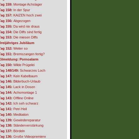
Tag 159:
Montage Achslager
Tag 158:
In der Spur
Tag 157:
KAIZEN hoch zwei
Tag 156:
Abgezogen
Tag 155:
Da wird nix draus
Tag 154:
Die Diffs sind fertig
Tag 153:
Die miesen Diffs
Dreijähriges Jubiläum
Tag 152:
Weiter so
Tag 151:
Bremszangen fertig?
Eilmeldung: Pornoalarm
Tag 150:
Wilde Prügelei
Tag 148/149:
Schwarzes Loch
Tag 147:
Kein Kabelbaum
Tag 146:
Bilderbuch-Urlaub
Tag 145:
Lack in Dosen
Tag 144:
Achsmontage 1
Tag 143:
Offline Online
Tag 142:
Ich seh schwarz
Tag 141:
Petri Heil
Tag 140:
Meditation
Tag 139:
Gewindereparatur
Tag 138:
Ständerverstärkung
Tag 137:
Bördeln
Tag 136:
Große Videopremiere