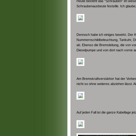
Heute besteht das "Schrauben" im wesen
Schraubenausbeute feststlle. Ich glaub
Dennoch habe ich einiges bewirkt. Der K
Nummernschildbeleuchtung, Tankuhr, Dies
ab. Ebenso die Bremsleitung, die von vo
Dieselpumpe und von dort nach vorne an
Am Bremskraftverstärker hat der Vorbesi
nicht so ohne weiteres abziehen lässt. Al
Auf jeden Fall ist die ganze Kabellage jet