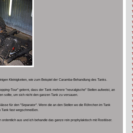
nigen Kleinigkeiten, wie zum Beispiel der Caramba-Behandlung des Tanks.
pping-Tour" gelernt, dass der Tank mehrere "neuralgische" Stellen aufweist, an
en sollte, um sich nicht den ganzen Tank zu versauen.
uslässe für den "Separator". Wenn die an den Stellen wo die Röhrchen im Tank
en Tank fast wegschmeißen.
n ordentlich aus und ich behandle das ganze rein prophylaktisch mit Rostlöser.