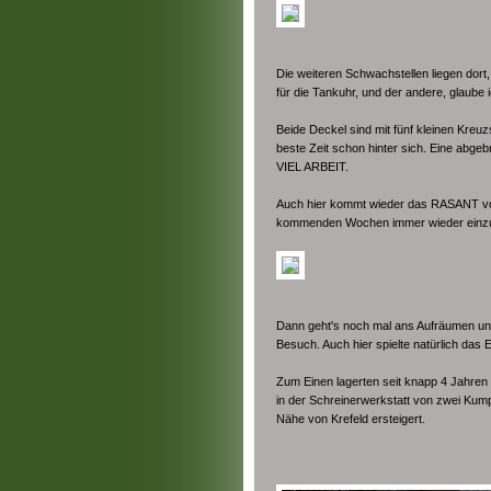
Die weiteren Schwachstellen liegen dort
für die Tankuhr, und der andere, glaube 
Beide Deckel sind mit fünf kleinen Kreu
beste Zeit schon hinter sich. Eine ab
VIEL ARBEIT.
Auch hier kommt wieder das RASANT von
kommenden Wochen immer wieder einzus
Dann geht's noch mal ans Aufräumen und
Besuch. Auch hier spielte natürlich das 
Zum Einen lagerten seit knapp 4 Jahren 
in der Schreinerwerkstatt von zwei Kump
Nähe von Krefeld ersteigert.