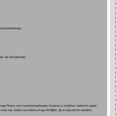
mal Kabelstränge:
gate, die Dieselpumpe…
Menge Photos vom zusammengebauten Zustand zu schießen, damit ich später
dran war. Dabei verschieße ich gut 40 Bilder, die in mein Archiv wandern.