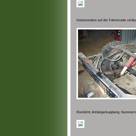
Insbesondere auf der Fahrerseite verlä
Rücklicht, Anhängerkupplung, Nummerns