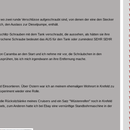
, wo zwei runde Verschlüsse aufgeschraubt sind, von denen der eine den Stecker
ich, den Auslass zur Dieselpumpe, enthält.
zschlitz-Schrauben mit dem Tank verschraubt, die aussehen, als hätten sie ihre
gebrochene Schraube bedeutet das AUS für den Tank oder zumindest SEHR SEHR
 Caramba an den Start und ich nehme mir vor, die Schräubchen in den
prühen, bis ich mich irgendwann an ihre Entfernung mache.
 Einsortieren. Über Ostern war ich an meinem ehemaligen Wohnort in Krefeld zu
Experiment wieder eine Rolle.
die Rücksitzbänke meines Cruisers und ein Satz "Wüstenreifen" noch in Krefeld
els, zum Anderen hatte ich bei Ebay eine vernünftige Standbohrmaschine in der