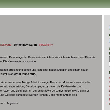
rückwärts
Schnellnavigation
vorwärts >>
tweisen Demontage der Karosserie samt ihrer sämtlichen Anbauten und Kleinteile
en: Die Karosserie muss runter.
ischen erreicht und sehen uns jetzt einer neuen Situation und einem neuen
lautet:
Der Motor muss raus.
.
rstmal wieder eine Menge Arbeit im Wege. Bevor der Motor rauskommt sollen
emskraftverstärker, Dieselpumpe, etc.) runter, die Kardanwellen und
Kabel- und Leitungskram soll entfernt werden. Anschließend wird dann ein
r und Getriebe aufgesetzt werden können. Jede Menge Arbeit also.
ram zu beginnen.