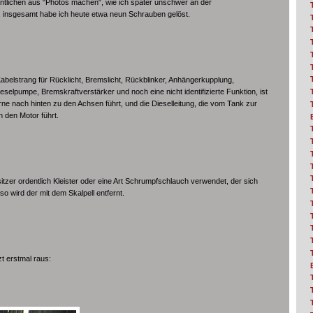
tlichen aus "Photos machen", wie ich später unschwer an der
e, insgesamt habe ich heute etwa neun Schrauben gelöst.
abelstrang für Rücklicht, Bremslicht, Rückblinker, Anhängerkupplung,
elpumpe, Bremskraftverstärker und noch eine nicht identifizierte Funktion, ist
rne nach hinten zu den Achsen führt, und die Dieselleitung, die vom Tank zur
 den Motor führt.
tzer ordentlich Kleister oder eine Art Schrumpfschlauch verwendet, der sich
so wird der mit dem Skalpell entfernt.
zt erstmal raus: