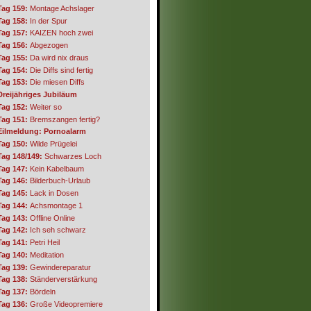
Tag 159:
Montage Achslager
Tag 158:
In der Spur
Tag 157:
KAIZEN hoch zwei
Tag 156:
Abgezogen
Tag 155:
Da wird nix draus
Tag 154:
Die Diffs sind fertig
Tag 153:
Die miesen Diffs
Dreijähriges Jubiläum
Tag 152:
Weiter so
Tag 151:
Bremszangen fertig?
Eilmeldung: Pornoalarm
Tag 150:
Wilde Prügelei
Tag 148/149:
Schwarzes Loch
Tag 147:
Kein Kabelbaum
Tag 146:
Bilderbuch-Urlaub
Tag 145:
Lack in Dosen
Tag 144:
Achsmontage 1
Tag 143:
Offline Online
Tag 142:
Ich seh schwarz
Tag 141:
Petri Heil
Tag 140:
Meditation
Tag 139:
Gewindereparatur
Tag 138:
Ständerverstärkung
Tag 137:
Bördeln
Tag 136:
Große Videopremiere