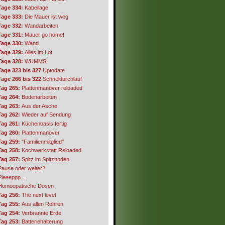
Tage 334:
Kabellage
Tage 333:
Die Mauer ist weg
Tage 332:
Wandarbeiten
Tage 331:
Mauer go home!
Tage 330:
Wand
Tage 329:
Alles im Lot
Tage 328:
WUMMS!
Tage 323 bis 327
Uptodate
Tage 266 bis 322
Schneldurchlauf
Tag 265:
Plattenmanöver reloaded
Tag 264:
Bodenarbeiten
Tag 263:
Aus der Asche
Tag 262:
Wieder auf Sendung
Tag 261:
Küchenbasis fertig
Tag 260:
Plattenmanöver
Tag 259:
"Familienmitglied"
Tag 258:
Kochwerkstatt Reloaded
Tag 257:
Spitz im Spitzboden
Pause oder weiter?
Pieeeppp....
Homöopatische Dosen
Tag 256:
The next level
Tag 255:
Aus allen Rohren
Tag 254:
Verbrannte Erde
Tag 253:
Batteriehalterung