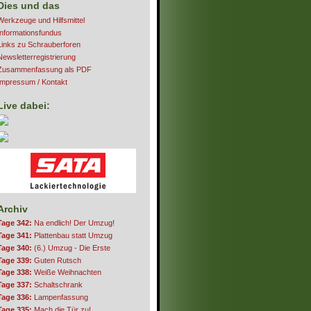
Dies und das
Werkzeuge und Hilfsmittel
Informationsfundus
Links zu Schrauberforen
Newsletterregistrierung
Zusammenfassung als PDF
Impressum / Kontakt
Live dabei:
Archiv
Tage 342:
Na endlich! Der Umzug!
Tage 341:
Plattenbau statt Umzug
Tage 340:
(6.) Umzug - Die Erste
Tage 339:
Guten Rutsch
Tage 338:
Weiße Weihnachten
Tage 337:
Schaltschrank
Tage 336:
Lampenfassung
Tage 335:
Mach die Tür zu!