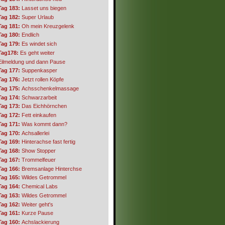
Tag 183:
Lasset uns biegen
Tag 182:
Super Urlaub
Tag 181:
Oh mein Kreuzgelenk
Tag 180:
Endlich
Tag 179:
Es windet sich
Tag178:
Es geht weiter
Eilmeldung und dann Pause
Tag 177:
Suppenkasper
Tag 176:
Jetzt rollen Köpfe
Tag 175:
Achsschenkelmassage
Tag 174:
Schwarzarbeit
Tag 173:
Das Eichhörnchen
Tag 172:
Fett einkaufen
Tag 171:
Was kommt dann?
Tag 170:
Achsallerlei
Tag 169:
Hinterachse fast fertig
Tag 168:
Show Stopper
Tag 167:
Trommelfeuer
Tag 166:
Bremsanlage Hinterchse
Tag 165:
Wildes Getrommel
Tag 164:
Chemical Labs
Tag 163:
Wildes Getrommel
Tag 162:
Weiter geht's
Tag 161:
Kurze Pause
Tag 160:
Achslackierung