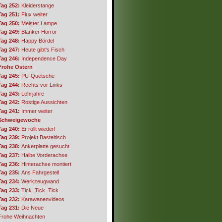
Tag 252:
Kleiderstange
Tag 251:
Flux weiter
Tag 250:
Meister Lampe
Tag 249:
Blanker Horror
Tag 248:
Happy Bördel
Tag 247:
Heute gibt's Fisch
Tag 246:
Independence Day
Frohe Ostern
Tag 245:
PU-Quetsche
Tag 244:
Rechts vor Links
Tag 243:
Lehrjahre
Tag 242:
Rostige Aussichten
Tag 241:
Immer weiter
Schweigewoche
Tag 240:
Er rollt wieder!
Tag 239:
Projekt Basteltisch
Tag 238:
Ankerplatte gesucht
Tag 237:
Halbe Vorderachse
Tag 236:
Hinterachse montiert
Tag 235:
Ans Fahrgestell
Tag 234:
Werkzeugwand
Tag 233:
Tick. Tick. Tick.
Tag 232:
Karawanenvideos
Tag 231:
Die Neue
Frohe Weihnachten