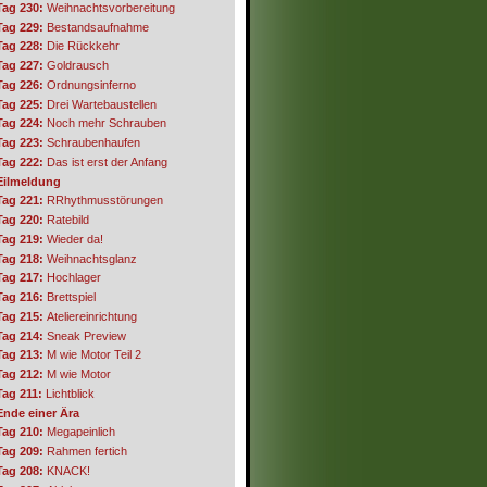
Tag 230:
Weihnachtsvorbereitung
Tag 229:
Bestandsaufnahme
Tag 228:
Die Rückkehr
Tag 227:
Goldrausch
Tag 226:
Ordnungsinferno
Tag 225:
Drei Wartebaustellen
Tag 224:
Noch mehr Schrauben
Tag 223:
Schraubenhaufen
Tag 222:
Das ist erst der Anfang
Eilmeldung
Tag 221:
RRhythmusstörungen
Tag 220:
Ratebild
Tag 219:
Wieder da!
Tag 218:
Weihnachtsglanz
Tag 217:
Hochlager
Tag 216:
Brettspiel
Tag 215:
Ateliereinrichtung
Tag 214:
Sneak Preview
Tag 213:
M wie Motor Teil 2
Tag 212:
M wie Motor
Tag 211:
Lichtblick
Ende einer Ära
Tag 210:
Megapeinlich
Tag 209:
Rahmen fertich
Tag 208:
KNACK!