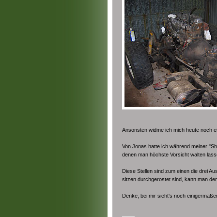
Ansonsten widme ich mich heute noch ei
Von Jonas hatte ich während meiner "Sho
denen man höchste Vorsicht walten lass
Diese Stellen sind zum einen die drei A
sitzen durchgerostet sind, kann man d
Denke, bei mir sieht's noch einigermaße