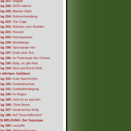
Tag 207:
Ahlglatt
Tag 206:
SATA-Inferno
Tag 205:
Blanker Stahl
Tag 204:
Rahmenhandlung
Tag 203:
The Cage
Tag 202:
Rahmen zum Strahlen
Tag 201:
Havarie
Tag 200:
Retrospektive
Tag 199:
Bördelärger
Tag 198:
Spurstange rein
Tag 197:
Ende einer Ära
Tag 196:
Im Federauge des Orkans
Tag 195:
Baby, es gibt Reis
Tag 194:
Rind und Rock'n'Roll
4-Jähriges Jubiläum
Tag 193:
Gute Nachrichten
Tag 192:
Gewindeschutz
Tag 191:
Gewindefreilegung
Tag 190:
Im Regen
Tag 189:
Jetzt ist es passiert
Tag 188:
Ohne Worte
Tag 187:
Vorderachse fertig
Tag 186:
Auf "Geschäftsreise"
EILMELDUNG: Der Supergau
Tag 185:
Lackaffe
Tag 184:
Hinterachse neu