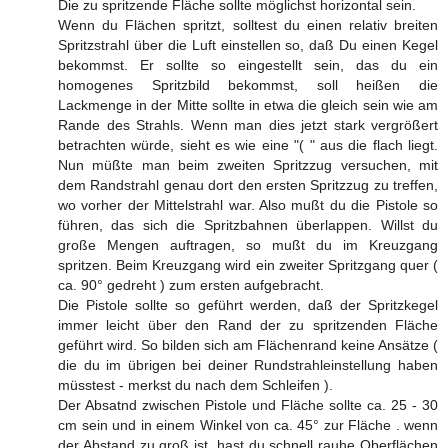
Die zu spritzende Fläche sollte möglichst horizontal sein.
Wenn du Flächen spritzt, solltest du einen relativ breiten
Spritzstrahl über die Luft einstellen so, daß Du einen Kegel
bekommst. Er sollte so eingestellt sein, das du ein
homogenes Spritzbild bekommst, soll heißen die
Lackmenge in der Mitte sollte in etwa die gleich sein wie am
Rande des Strahls. Wenn man dies jetzt stark vergrößert
betrachten würde, sieht es wie eine "( " aus die flach liegt.
Nun müßte man beim zweiten Spritzzug versuchen, mit
dem Randstrahl genau dort den ersten Spritzzug zu treffen,
wo vorher der Mittelstrahl war. Also mußt du die Pistole so
führen, das sich die Spritzbahnen überlappen. Willst du
große Mengen auftragen, so mußt du im Kreuzgang
spritzen. Beim Kreuzgang wird ein zweiter Spritzgang quer (
ca. 90° gedreht ) zum ersten aufgebracht.
Die Pistole sollte so geführt werden, daß der Spritzkegel
immer leicht über den Rand der zu spritzenden Fläche
geführt wird. So bilden sich am Flächenrand keine Ansätze (
die du im übrigen bei deiner Rundstrahleinstellung haben
müsstest - merkst du nach dem Schleifen ).
Der Absatnd zwischen Pistole und Fläche sollte ca. 25 - 30
cm sein und in einem Winkel von ca. 45° zur Fläche . wenn
der Abstand zu groß ist, hast du schnell rauhe Oberflächen