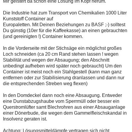
Mir geistert da schon eine Lösung im Kopf herum.
Die Industrie hat zum Transport von Chemikalien 1000 Liter
Kunststoff Container auf
Europaletten. Mit Deinen Beziehungen zu BASF ;-) solltest
Du günstig (10er für die Kaffeekasse) an einen gebrauchten
(und gereinigten !) Container kommen.
In die Vorderseite mit der Stichsäge ein möglichst großes
Loch schneiden (ca 20 cm Rand stehen lassen ! wegen
Stabilität und wegen der Absaugung; den Abschnitt
unbedingt aufheben wird später noch gebraucht) Um den
Container ist meist noch ein Stahlgestell (kann man ganz
entfernen oder zur Stabilisierung dranlassen und dann nur
die entsprechenden Streben weg flexen)
In den Domdeckel dann noch eine Absaugung. Entweder
eine Dunstabzugshaube vom Sperrmüll oder besser ein
Querstromlüfter samt Blechrohren aus einer Absauganlage
einer Dönerbude, die wegen dem Gammelfleischskandal in
Insolvenz geraten ist.
Achtung: Lösungsmitteldämpfe vertragen sich nicht