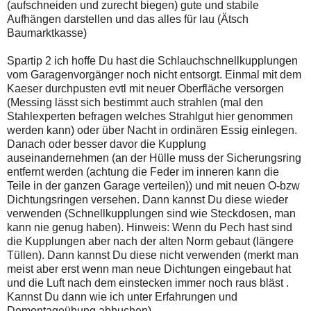
(aufschneiden und zurecht biegen) gute und stabile
Aufhängen darstellen und das alles für lau (Ätsch
Baumarktkasse)
Spartip 2 ich hoffe Du hast die Schlauchschnellkupplungen
vom Garagenvorgänger noch nicht entsorgt. Einmal mit dem
Kaeser durchpusten evtl mit neuer Oberfläche versorgen
(Messing lässt sich bestimmt auch strahlen (mal den
Stahlexperten befragen welches Strahlgut hier genommen
werden kann) oder über Nacht in ordinären Essig einlegen.
Danach oder besser davor die Kupplung
auseinandernehmen (an der Hülle muss der Sicherungsring
entfernt werden (achtung die Feder im inneren kann die
Teile in der ganzen Garage verteilen)) und mit neuen O-bzw
Dichtungsringen versehen. Dann kannst Du diese wieder
verwenden (Schnellkupplungen sind wie Steckdosen, man
kann nie genug haben). Hinweis: Wenn du Pech hast sind
die Kupplungen aber nach der alten Norm gebaut (längere
Tüllen). Dann kannst Du diese nicht verwenden (merkt man
meist aber erst wenn man neue Dichtungen eingebaut hat
und die Luft nach dem einstecken immer noch raus bläst .
Kannst Du dann wie ich unter Erfahrungen und
Demontageübung abbuchen)