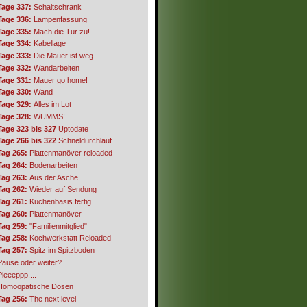
Tage 337:
Schaltschrank
Tage 336:
Lampenfassung
Tage 335:
Mach die Tür zu!
Tage 334:
Kabellage
Tage 333:
Die Mauer ist weg
Tage 332:
Wandarbeiten
Tage 331:
Mauer go home!
Tage 330:
Wand
Tage 329:
Alles im Lot
Tage 328:
WUMMS!
Tage 323 bis 327
Uptodate
Tage 266 bis 322
Schneldurchlauf
Tag 265:
Plattenmanöver reloaded
Tag 264:
Bodenarbeiten
Tag 263:
Aus der Asche
Tag 262:
Wieder auf Sendung
Tag 261:
Küchenbasis fertig
Tag 260:
Plattenmanöver
Tag 259:
"Familienmitglied"
Tag 258:
Kochwerkstatt Reloaded
Tag 257:
Spitz im Spitzboden
Pause oder weiter?
Pieeeppp....
Homöopatische Dosen
Tag 256:
The next level