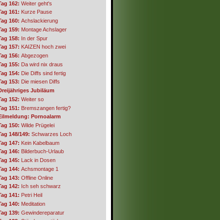
Tag 162:
Weiter geht's
Tag 161:
Kurze Pause
Tag 160:
Achslackierung
Tag 159:
Montage Achslager
Tag 158:
In der Spur
Tag 157:
KAIZEN hoch zwei
Tag 156:
Abgezogen
Tag 155:
Da wird nix draus
Tag 154:
Die Diffs sind fertig
Tag 153:
Die miesen Diffs
Dreijähriges Jubiläum
Tag 152:
Weiter so
Tag 151:
Bremszangen fertig?
Eilmeldung: Pornoalarm
Tag 150:
Wilde Prügelei
Tag 148/149:
Schwarzes Loch
Tag 147:
Kein Kabelbaum
Tag 146:
Bilderbuch-Urlaub
Tag 145:
Lack in Dosen
Tag 144:
Achsmontage 1
Tag 143:
Offline Online
Tag 142:
Ich seh schwarz
Tag 141:
Petri Heil
Tag 140:
Meditation
Tag 139:
Gewindereparatur