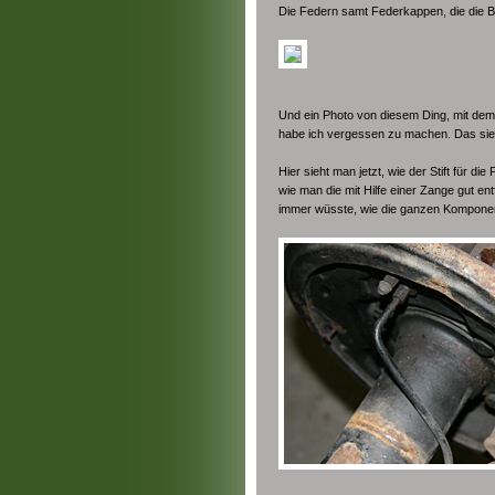
Die Federn samt Federkappen, die die B
Und ein Photo von diesem Ding, mit de
habe ich vergessen zu machen. Das sie
Hier sieht man jetzt, wie der Stift für d
wie man die mit Hilfe einer Zange gut e
immer wüsste, wie die ganzen Komponen