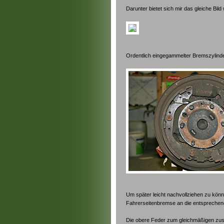
Darunter bietet sich mir das gleiche Bil
Ordentlich eingegammelter Bremszylind
Um später leicht nachvollziehen zu könne
Fahrerseitenbremse an die entsprechende
Die obere Feder zum gleichmäßigen zu