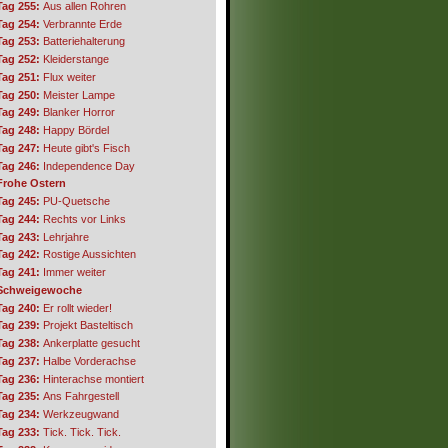
Tag 255:
Aus allen Rohren
Tag 254:
Verbrannte Erde
Tag 253:
Batteriehalterung
Tag 252:
Kleiderstange
Tag 251:
Flux weiter
Tag 250:
Meister Lampe
Tag 249:
Blanker Horror
Tag 248:
Happy Bördel
Tag 247:
Heute gibt's Fisch
Tag 246:
Independence Day
Frohe Ostern
Tag 245:
PU-Quetsche
Tag 244:
Rechts vor Links
Tag 243:
Lehrjahre
Tag 242:
Rostige Aussichten
Tag 241:
Immer weiter
Schweigewoche
Tag 240:
Er rollt wieder!
Tag 239:
Projekt Basteltisch
Tag 238:
Ankerplatte gesucht
Tag 237:
Halbe Vorderachse
Tag 236:
Hinterachse montiert
Tag 235:
Ans Fahrgestell
Tag 234:
Werkzeugwand
Tag 233:
Tick. Tick. Tick.