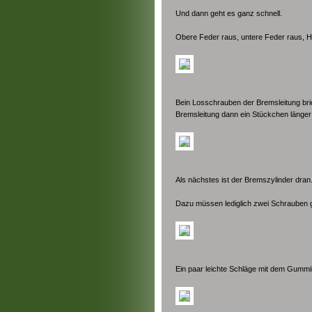
Und dann geht es ganz schnell.
Obere Feder raus, untere Feder raus, H
Bein Losschrauben der Bremsleitung bric
Bremsleitung dann ein Stückchen länger
Als nächstes ist der Bremszylinder dran
Dazu müssen lediglich zwei Schrauben 
Ein paar leichte Schläge mit dem Gummi