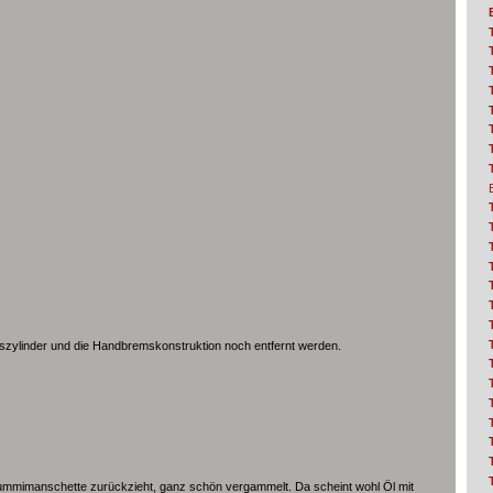
szylinder und die Handbremskonstruktion noch entfernt werden.
ummimanschette zurückzieht, ganz schön vergammelt. Da scheint wohl Öl mit