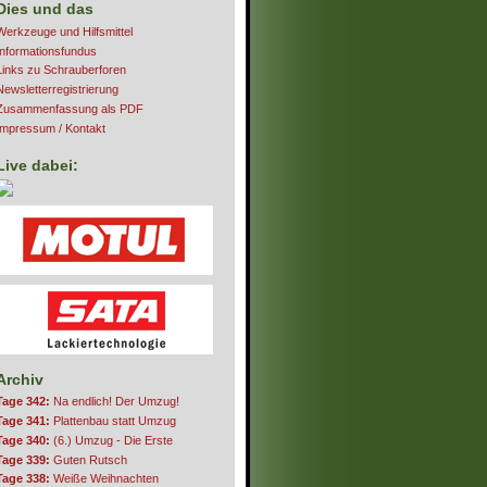
Dies und das
Werkzeuge und Hilfsmittel
Informationsfundus
Links zu Schrauberforen
Newsletterregistrierung
Zusammenfassung als PDF
Impressum / Kontakt
Live dabei:
Archiv
Tage 342:
Na endlich! Der Umzug!
Tage 341:
Plattenbau statt Umzug
Tage 340:
(6.) Umzug - Die Erste
Tage 339:
Guten Rutsch
Tage 338:
Weiße Weihnachten