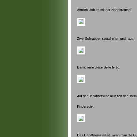
Ähnlich läuft es mit der Handbremse:
Zwei Schrauben rausdrehen und raus:
Damit wäre diese Seite fertig.
Auf der Beifahrerseite müssen der Brem
Kinderspiel.
Das Handbremsteil ist, wenn man die G