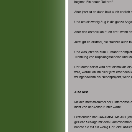
beginnt. Ein neuer Rekord?
Aber jetzt ist es dann bald auch endlich 
Und um ein wenig Zug in die ganze Angel
Aber das erzähle ich Euch erst, wenn es 
Jetzt gilt es erstmal, die Halbzeit auch t
Und was jetzt bis zum Zustand "Komplett 
Trennung von Kupplungsscheibe und Mo
Der Motor selbst wird erst einmal als ei
wird, werde ich ihn nicht jetzt erst noc
wir irgendwann als Nebenprojekt, wenn da
Also los:
Mit der Bremstrommel der Hinterachse auf
nicht von der Achse runter wollte.
Letztendlich hat CARAMBA RASANT jedoch
gezielte Schläge mit dem Gummihammer 
konnte sie mit ein wenig Geruckel abzie