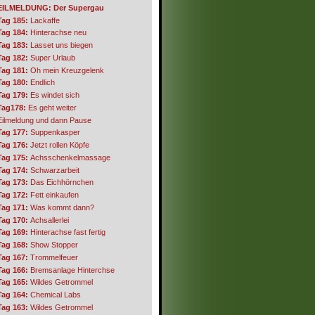
EILMELDUNG: Der Supergau
Tag 185:
Lackaffe
Tag 184:
Hinterachse neu
Tag 183:
Lasset uns biegen
Tag 182:
Super Urlaub
Tag 181:
Oh mein Kreuzgelenk
Tag 180:
Endlich
Tag 179:
Es windet sich
Tag178:
Es geht weiter
Eilmeldung und dann Pause
Tag 177:
Suppenkasper
Tag 176:
Jetzt rollen Köpfe
Tag 175:
Achsschenkelmassage
Tag 174:
Schwarzarbeit
Tag 173:
Das Eichhörnchen
Tag 172:
Fett einkaufen
Tag 171:
Was kommt dann?
Tag 170:
Achsallerlei
Tag 169:
Hinterachse fast fertig
Tag 168:
Show Stopper
Tag 167:
Trommelfeuer
Tag 166:
Bremsanlage Hinterchse
Tag 165:
Wildes Getrommel
Tag 164:
Chemical Labs
Tag 163:
Wildes Getrommel