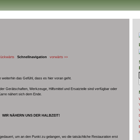
rückwärts
Schnellnavigation
vorwärts >>
 weiterhin das Gefühl, dass es hier voran geht.
der Gerätschaften, Werkzeuge, Hilfsmittel und Ersatzteile sind verfügbar oder
Karre nähert sich dem Ende.
WIR NÄHERN UNS DER HALBZEIT!
edauert, um an den Punkt zu gelangen, wo die tatsächliche Restauration erst