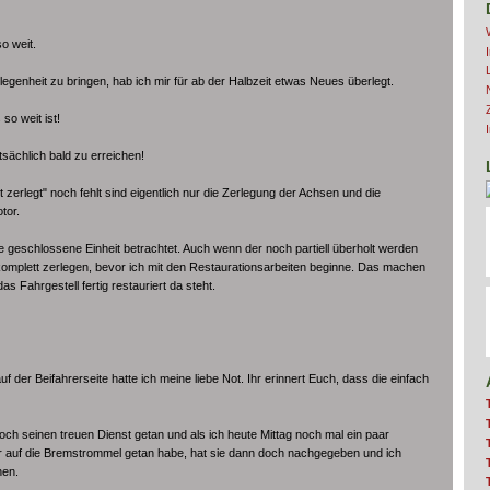
so weit.
egenheit zu bringen, hab ich mir für ab der Halbzeit etwas Neues überlegt.
so weit ist!
atsächlich bald zu erreichen!
zerlegt" noch fehlt sind eigentlich nur die Zerlegung der Achsen und die
tor.
ne geschlossene Einheit betrachtet. Auch wenn der noch partiell überholt werden
h komplett zerlegen, bevor ich mit den Restaurationsarbeiten beginne. Das machen
s Fahrgestell fertig restauriert da steht.
 der Beifahrerseite hatte ich meine liebe Not. Ihr erinnert Euch, dass die einfach
 seinen treuen Dienst getan und als ich heute Mittag noch mal ein paar
auf die Bremstrommel getan habe, hat sie dann doch nachgegeben und ich
hen.