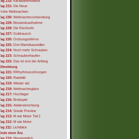
Tag 232:
Karawanenvideos
Tag 231:
Die Neue
Frohe Weihnachten
Tag 230:
Weihnachtsvorbereitung
Tag 229:
Bestandsaufnahme
Tag 228:
Die Rückkehr
Tag 227:
Goldrausch
Tag 226:
Ordnungsinferno
Tag 225:
Drei Wartebaustellen
Tag 224:
Noch mehr Schrauben
Tag 223:
Schraubenhaufen
Tag 222:
Das ist erst der Anfang
Eilmeldung
Tag 221:
RRhythmusstörungen
Tag 220:
Ratebild
Tag 219:
Wieder da!
Tag 218:
Weihnachtsglanz
Tag 217:
Hochlager
Tag 216:
Brettspiel
Tag 215:
Ateliereinrichtung
Tag 214:
Sneak Preview
Tag 213:
M wie Motor Teil 2
Tag 212:
M wie Motor
Tag 211:
Lichtblick
Ende einer Ära
Tag 210:
Megapeinlich