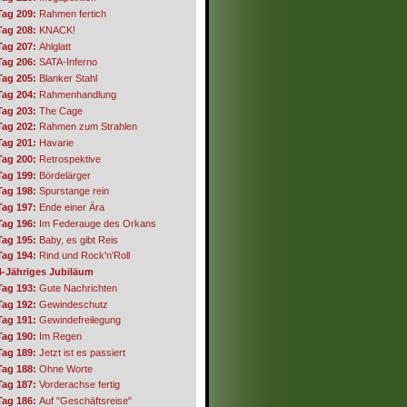
Tag 209:
Rahmen fertich
Tag 208:
KNACK!
Tag 207:
Ahlglatt
Tag 206:
SATA-Inferno
Tag 205:
Blanker Stahl
Tag 204:
Rahmenhandlung
Tag 203:
The Cage
Tag 202:
Rahmen zum Strahlen
Tag 201:
Havarie
Tag 200:
Retrospektive
Tag 199:
Bördelärger
Tag 198:
Spurstange rein
Tag 197:
Ende einer Ära
Tag 196:
Im Federauge des Orkans
Tag 195:
Baby, es gibt Reis
Tag 194:
Rind und Rock'n'Roll
4-Jähriges Jubiläum
Tag 193:
Gute Nachrichten
Tag 192:
Gewindeschutz
Tag 191:
Gewindefreilegung
Tag 190:
Im Regen
Tag 189:
Jetzt ist es passiert
Tag 188:
Ohne Worte
Tag 187:
Vorderachse fertig
Tag 186:
Auf "Geschäftsreise"