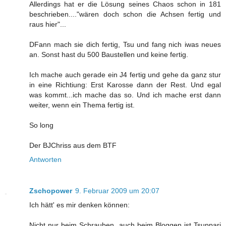
Allerdings hat er die Lösung seines Chaos schon in 181
beschrieben...."wären doch schon die Achsen fertig und
raus hier"...
DFann mach sie dich fertig, Tsu und fang nich iwas neues
an. Sonst hast du 500 Baustellen und keine fertig.
Ich mache auch gerade ein J4 fertig und gehe da ganz stur
in eine Richtiung: Erst Karosse dann der Rest. Und egal
was kommt...ich mache das so. Und ich mache erst dann
weiter, wenn ein Thema fertig ist.
So long
Der BJChriss aus dem BTF
Antworten
Zschopower
9. Februar 2009 um 20:07
Ich hätt' es mir denken können:
Nicht nur beim Schrauben, auch beim Bloggen ist Tsuppari