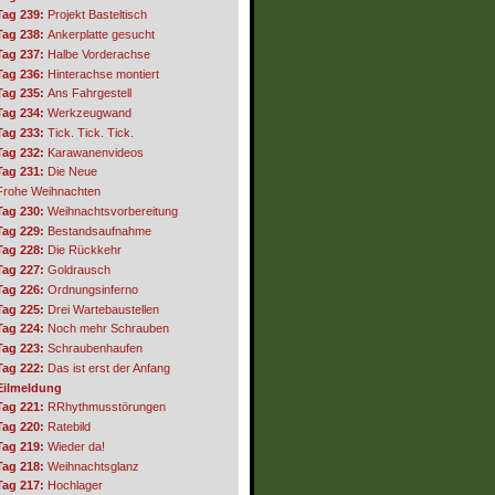
Tag 239:
Projekt Basteltisch
Tag 238:
Ankerplatte gesucht
Tag 237:
Halbe Vorderachse
Tag 236:
Hinterachse montiert
Tag 235:
Ans Fahrgestell
Tag 234:
Werkzeugwand
Tag 233:
Tick. Tick. Tick.
Tag 232:
Karawanenvideos
Tag 231:
Die Neue
Frohe Weihnachten
Tag 230:
Weihnachtsvorbereitung
Tag 229:
Bestandsaufnahme
Tag 228:
Die Rückkehr
Tag 227:
Goldrausch
Tag 226:
Ordnungsinferno
Tag 225:
Drei Wartebaustellen
Tag 224:
Noch mehr Schrauben
Tag 223:
Schraubenhaufen
Tag 222:
Das ist erst der Anfang
Eilmeldung
Tag 221:
RRhythmusstörungen
Tag 220:
Ratebild
Tag 219:
Wieder da!
Tag 218:
Weihnachtsglanz
Tag 217:
Hochlager