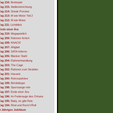
Tag 216:
Brettspiel
Tag 215:
Ateliereinrichtung
Tag 214:
Sneak Preview
Tag 213:
M wie Motor Teil 2
Tag 212:
M wie Motor
Tag 211:
Lichtblick
Ende einer Ära
Tag 210:
Megapeinlich
Tag 209:
Rahmen fertich
Tag 208:
KNACK!
Tag 207:
Ahlglatt
Tag 206:
SATA-Inferno
Tag 205:
Blanker Stahl
Tag 204:
Rahmenhandlung
Tag 203:
The Cage
Tag 202:
Rahmen zum Strahlen
Tag 201:
Havarie
Tag 200:
Retrospektive
Tag 199:
Bördelärger
Tag 198:
Spurstange rein
Tag 197:
Ende einer Ära
Tag 196:
Im Federauge des Orkans
Tag 195:
Baby, es gibt Reis
Tag 194:
Rind und Rock'n'Roll
4-Jähriges Jubiläum