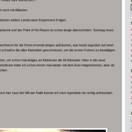
 noch mit Altlasten.
letzten sieben Landcruiser Experiment Folgen.
sbereit und der Point of No Return ist schon lange überschritten. Sonntag muss
technisch für die Firma erstmal einiges aufräumen, war heute tagsüber auf einer
zt schnell in die ollen Klamotten geschmissen, um die ersten Fuhren zu bewältigen.
en, um schon mal einiges an Kleinkram die 60 Kilometer rüber in die neue
leinstkram hatte ich schon immer mal wieder mit dem Auto mitgenommen, aber ab
achen.
ch hier raus bin! Mit der Halle konnte ich mich irgendwie nie richtig anfreunden.