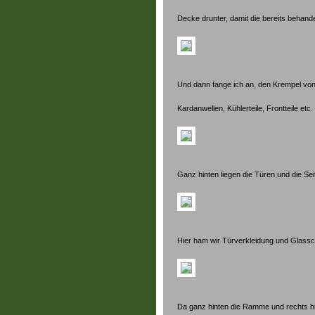
Decke drunter, damit die bereits behandel
Und dann fange ich an, den Krempel vo
Kardanwellen, Kühlerteile, Frontteile etc.
Ganz hinten liegen die Türen und die Seit
Hier ham wir Türverkleidung und Glassc
Da ganz hinten die Ramme und rechts hi