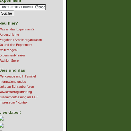
Experiment
Neu hier?
Was ist das Experiment?
Vorgeschichte
Vorgehen / Arbeitsorganisation
Du und das Experiment
Weitersagen!
Experiment-Trailer
Fashion Store
Dies und das
Werkzeuge und Hilfsmittel
Informationsfundus
Links zu Schrauberforen
Newsletterregistrierung
Zusammenfassung als PDF
Impressum / Kontakt
Live dabei: