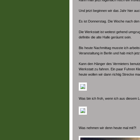
Und jetzt beginnen wir das Jahr hier auch
Es ist Donnerstag. Die Woche nach den 
Die Werkstatt ist weitest gehend umgzug
definitiv die alte Halle geräumt sein.
Bis heute Nachmittag musste ich arbeits
Veranstaltung in Berlin und hab mich jet
Kann den Hänger des Vermieters benutzt
Werkstatt zu fahren. Ein paar Fuhren K
heute wollen wir dann richtig Strecke m
Was bin ich froh, wenn ich aus diesem Lo
Was nehmen wir denn heute mal mit?!