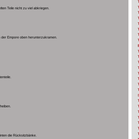
ten Teile nicht zu viel abkriegen.
n der Empore oben herunterzukramen.
enteile.
heiben.
nten die Rücksitzbänke.