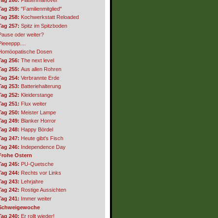
Tag 259:
"Familienmitglied"
Tag 258:
Kochwerkstatt Reloaded
Tag 257:
Spitz im Spitzboden
Pause oder weiter?
Pieeeppp....
Homöopatische Dosen
Tag 256:
The next level
Tag 255:
Aus allen Rohren
Tag 254:
Verbrannte Erde
Tag 253:
Batteriehalterung
Tag 252:
Kleiderstange
Tag 251:
Flux weiter
Tag 250:
Meister Lampe
Tag 249:
Blanker Horror
Tag 248:
Happy Bördel
Tag 247:
Heute gibt's Fisch
Tag 246:
Independence Day
Frohe Ostern
Tag 245:
PU-Quetsche
Tag 244:
Rechts vor Links
Tag 243:
Lehrjahre
Tag 242:
Rostige Aussichten
Tag 241:
Immer weiter
Schweigewoche
Tag 240:
Er rollt wieder!