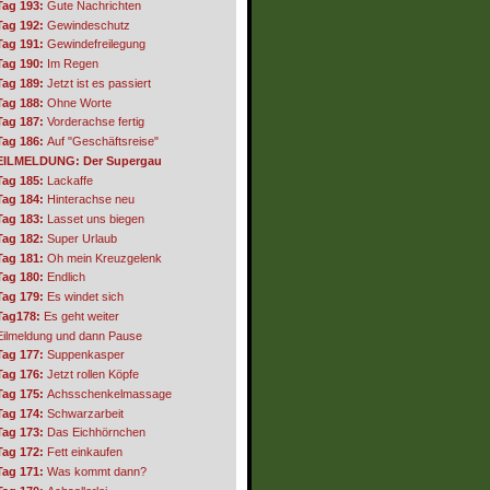
Tag 193:
Gute Nachrichten
Tag 192:
Gewindeschutz
Tag 191:
Gewindefreilegung
Tag 190:
Im Regen
Tag 189:
Jetzt ist es passiert
Tag 188:
Ohne Worte
Tag 187:
Vorderachse fertig
Tag 186:
Auf "Geschäftsreise"
EILMELDUNG: Der Supergau
Tag 185:
Lackaffe
Tag 184:
Hinterachse neu
Tag 183:
Lasset uns biegen
Tag 182:
Super Urlaub
Tag 181:
Oh mein Kreuzgelenk
Tag 180:
Endlich
Tag 179:
Es windet sich
Tag178:
Es geht weiter
Eilmeldung und dann Pause
Tag 177:
Suppenkasper
Tag 176:
Jetzt rollen Köpfe
Tag 175:
Achsschenkelmassage
Tag 174:
Schwarzarbeit
Tag 173:
Das Eichhörnchen
Tag 172:
Fett einkaufen
Tag 171:
Was kommt dann?