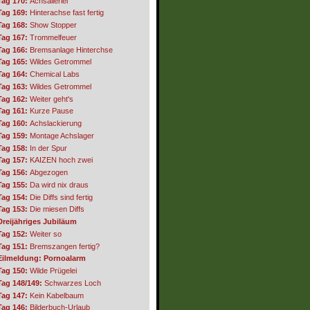
Tag 170:
Achsallerlei
Tag 169:
Hinterachse fast fertig
Tag 168:
Show Stopper
Tag 167:
Trommelfeuer
Tag 166:
Bremsanlage Hinterchse
Tag 165:
Wildes Getrommel
Tag 164:
Chemical Labs
Tag 163:
Wildes Getrommel
Tag 162:
Weiter geht's
Tag 161:
Kurze Pause
Tag 160:
Achslackierung
Tag 159:
Montage Achslager
Tag 158:
In der Spur
Tag 157:
KAIZEN hoch zwei
Tag 156:
Abgezogen
Tag 155:
Da wird nix draus
Tag 154:
Die Diffs sind fertig
Tag 153:
Die miesen Diffs
Dreijähriges Jubiläum
Tag 152:
Weiter so
Tag 151:
Bremszangen fertig?
Eilmeldung: Pornoalarm
Tag 150:
Wilde Prügelei
Tag 148/149:
Schwarzes Loch
Tag 147:
Kein Kabelbaum
Tag 146:
Bilderbuch-Urlaub