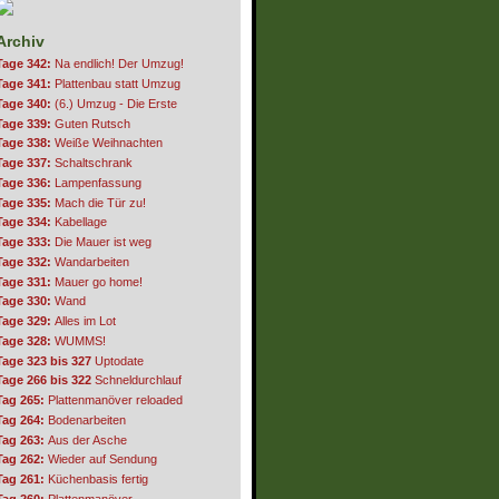
Archiv
Tage 342:
Na endlich! Der Umzug!
Tage 341:
Plattenbau statt Umzug
Tage 340:
(6.) Umzug - Die Erste
Tage 339:
Guten Rutsch
Tage 338:
Weiße Weihnachten
Tage 337:
Schaltschrank
Tage 336:
Lampenfassung
Tage 335:
Mach die Tür zu!
Tage 334:
Kabellage
Tage 333:
Die Mauer ist weg
Tage 332:
Wandarbeiten
Tage 331:
Mauer go home!
Tage 330:
Wand
Tage 329:
Alles im Lot
Tage 328:
WUMMS!
Tage 323 bis 327
Uptodate
Tage 266 bis 322
Schneldurchlauf
Tag 265:
Plattenmanöver reloaded
Tag 264:
Bodenarbeiten
Tag 263:
Aus der Asche
Tag 262:
Wieder auf Sendung
Tag 261:
Küchenbasis fertig
Tag 260:
Plattenmanöver