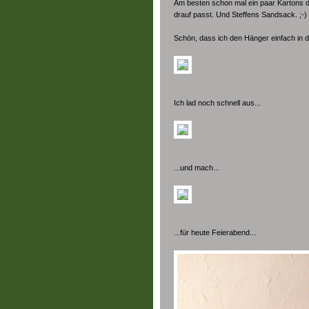
Am besten schon mal ein paar Kartons d
drauf passt. Und Steffens Sandsack. ;-)
Schön, dass ich den Hänger einfach in d
Ich lad noch schnell aus...
...und mach...
...für heute Feierabend...