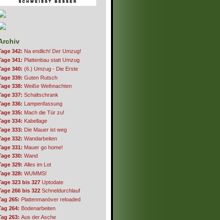
Archiv
Tage 342:
Na endlich! Der Umzug!
Tage 341:
Plattenbau statt Umzug
Tage 340:
(6.) Umzug - Die Erste
Tage 339:
Guten Rutsch
Tage 338:
Weiße Weihnachten
Tage 337:
Schaltschrank
Tage 336:
Lampenfassung
Tage 335:
Mach die Tür zu!
Tage 334:
Kabellage
Tage 333:
Die Mauer ist weg
Tage 332:
Wandarbeiten
Tage 331:
Mauer go home!
Tage 330:
Wand
Tage 329:
Alles im Lot
Tage 328:
WUMMS!
Tage 323 bis 327
Uptodate
Tage 266 bis 322
Schneldurchlauf
Tag 265:
Plattenmanöver reloaded
Tag 264:
Bodenarbeiten
Tag 263:
Aus der Asche