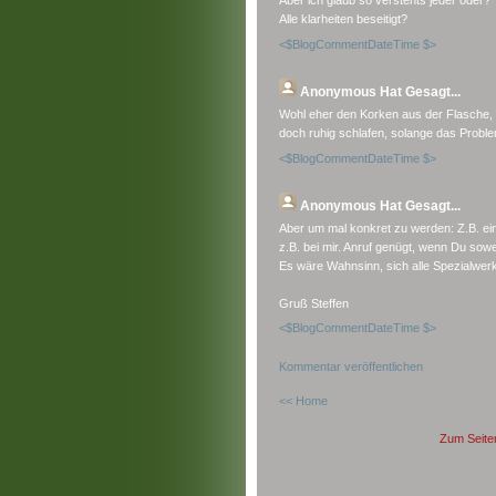
Aber ich glaub so verstehts jeder oder?
Alle klarheiten beseitigt?
<$BlogCommentDateTime $>
Anonymous
Hat Gesagt...
Wohl eher den Korken aus der Flasche, ab
doch ruhig schlafen, solange das Problem
<$BlogCommentDateTime $>
Anonymous
Hat Gesagt...
Aber um mal konkret zu werden: Z.B. ei
z.B. bei mir. Anruf genügt, wenn Du sowei
Es wäre Wahnsinn, sich alle Spezialwer
Gruß Steffen
<$BlogCommentDateTime $>
Kommentar veröffentlichen
<< Home
Zum Seite