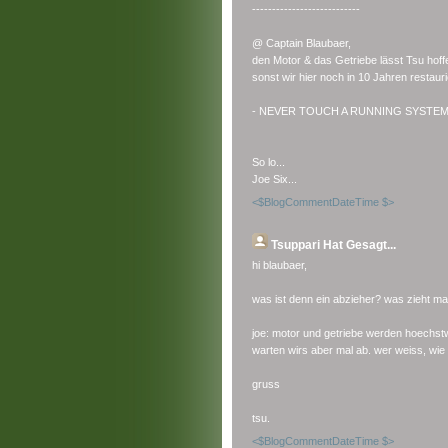
---------------------------
@ Captain Blaubaer,
den Motor & das Getriebe lässt Tsu hoffe
sonst wir hier noch in 10 Jahren restaur
- NEVER TOUCH A RUNNING SYSTEM !
So lo...
Joe Six...
<$BlogCommentDateTime $>
Tsuppari
Hat Gesagt...
hi blaubaer,
was ist denn ein abzieher? was zieht m
joe: motor und getriebe werden hoechst
warten wirs aber mal ab. wer weiss, wie 
gruss
tsu.
<$BlogCommentDateTime $>