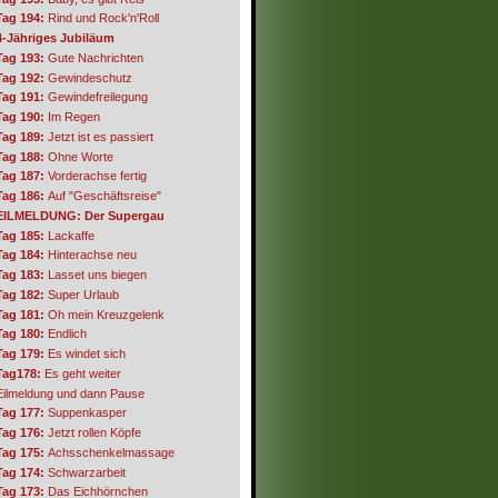
Tag 194:
Rind und Rock'n'Roll
4-Jähriges Jubiläum
Tag 193:
Gute Nachrichten
Tag 192:
Gewindeschutz
Tag 191:
Gewindefreilegung
Tag 190:
Im Regen
Tag 189:
Jetzt ist es passiert
Tag 188:
Ohne Worte
Tag 187:
Vorderachse fertig
Tag 186:
Auf "Geschäftsreise"
EILMELDUNG: Der Supergau
Tag 185:
Lackaffe
Tag 184:
Hinterachse neu
Tag 183:
Lasset uns biegen
Tag 182:
Super Urlaub
Tag 181:
Oh mein Kreuzgelenk
Tag 180:
Endlich
Tag 179:
Es windet sich
Tag178:
Es geht weiter
Eilmeldung und dann Pause
Tag 177:
Suppenkasper
Tag 176:
Jetzt rollen Köpfe
Tag 175:
Achsschenkelmassage
Tag 174:
Schwarzarbeit
Tag 173:
Das Eichhörnchen