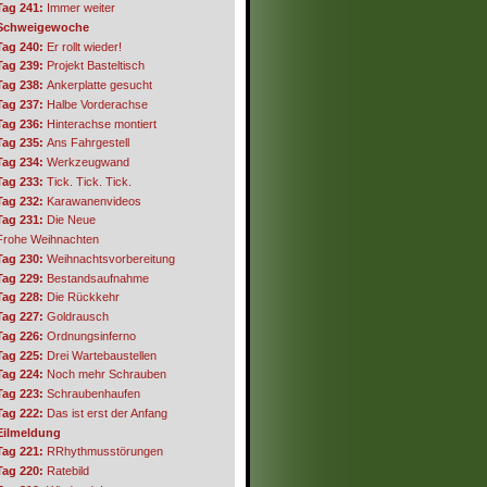
Tag 241:
Immer weiter
Schweigewoche
Tag 240:
Er rollt wieder!
Tag 239:
Projekt Basteltisch
Tag 238:
Ankerplatte gesucht
Tag 237:
Halbe Vorderachse
Tag 236:
Hinterachse montiert
Tag 235:
Ans Fahrgestell
Tag 234:
Werkzeugwand
Tag 233:
Tick. Tick. Tick.
Tag 232:
Karawanenvideos
Tag 231:
Die Neue
Frohe Weihnachten
Tag 230:
Weihnachtsvorbereitung
Tag 229:
Bestandsaufnahme
Tag 228:
Die Rückkehr
Tag 227:
Goldrausch
Tag 226:
Ordnungsinferno
Tag 225:
Drei Wartebaustellen
Tag 224:
Noch mehr Schrauben
Tag 223:
Schraubenhaufen
Tag 222:
Das ist erst der Anfang
Eilmeldung
Tag 221:
RRhythmusstörungen
Tag 220:
Ratebild