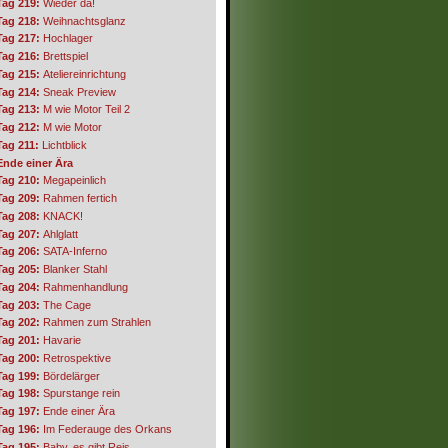
Tag 219:
Wieder da!
Tag 218:
Weihnachtsglanz
Tag 217:
Hochlager
Tag 216:
Brettspiel
Tag 215:
Ateliereinrichtung
Tag 214:
Sneak Preview
Tag 213:
M wie Motor Teil 2
Tag 212:
M wie Motor
Tag 211:
Lichtblick
Ende einer Ära
Tag 210:
Megapeinlich
Tag 209:
Rahmen fertich
Tag 208:
KNACK!
Tag 207:
Ahlglatt
Tag 206:
SATA-Inferno
Tag 205:
Blanker Stahl
Tag 204:
Rahmenhandlung
Tag 203:
The Cage
Tag 202:
Rahmen zum Strahlen
Tag 201:
Havarie
Tag 200:
Retrospektive
Tag 199:
Bördelärger
Tag 198:
Spurstange rein
Tag 197:
Ende einer Ära
Tag 196:
Im Federauge des Orkans
Tag 195:
Baby, es gibt Reis