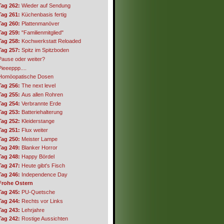
Tag 262:
Wieder auf Sendung
Tag 261:
Küchenbasis fertig
Tag 260:
Plattenmanöver
Tag 259:
"Familienmitglied"
Tag 258:
Kochwerkstatt Reloaded
Tag 257:
Spitz im Spitzboden
Pause oder weiter?
Pieeeppp....
Homöopatische Dosen
Tag 256:
The next level
Tag 255:
Aus allen Rohren
Tag 254:
Verbrannte Erde
Tag 253:
Batteriehalterung
Tag 252:
Kleiderstange
Tag 251:
Flux weiter
Tag 250:
Meister Lampe
Tag 249:
Blanker Horror
Tag 248:
Happy Bördel
Tag 247:
Heute gibt's Fisch
Tag 246:
Independence Day
Frohe Ostern
Tag 245:
PU-Quetsche
Tag 244:
Rechts vor Links
Tag 243:
Lehrjahre
Tag 242:
Rostige Aussichten