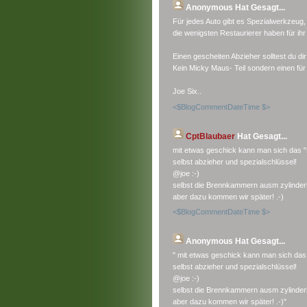
Anonymous
Hat Gesagt...
Für jedes Auto gibt es Spezialwerkzeug,
die wenigsten Restaurierer haben für ih
Einen gescheiten Abzieher solltest du di
Kein Micky Maus- Teil sondern einen fü
Joe Six..
<$BlogCommentDateTime $>
CptBlaubaer
Hat Gesagt...
mit etwas geschick kann man sich das 
selbst abzieher und spezialschlüssel!
@joe :-)
selbst die Brennkammern ausm zylinde
aber dazu kommen wir später! .-)
<$BlogCommentDateTime $>
Anonymous
Hat Gesagt...
" mit etwas geschick kann man sich da
selbst abzieher und spezialschlüssel!
@joe :-)
selbst die Brennkammern ausm zylinde
aber dazu kommen wir später! .-)"