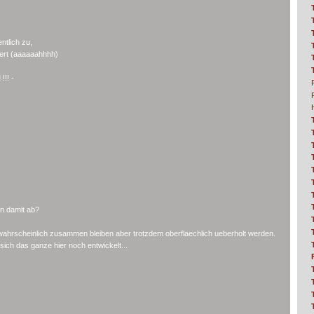
ntlich zu,
iert (aaaaaahhhh)
!! -
an damit ab?
wahrscheinlich zusammen bleiben aber trotzdem oberflaechlich ueberholt werden.
sich das ganze hier noch entwickelt...