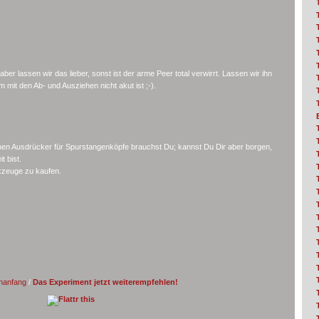
er lassen wir das lieber, sonst ist der arme Peer total verwirrt. Lassen wir ihn
 mit den Ab- und Ausziehen nicht akut ist ;-).
nen Ausdrücker für Spurstangenköpfe brauchst Du; kannst Du Dir aber borgen,
t bist.
kzeuge zu kaufen.
nanfang
/
Das Experiment jetzt weiterempfehlen!