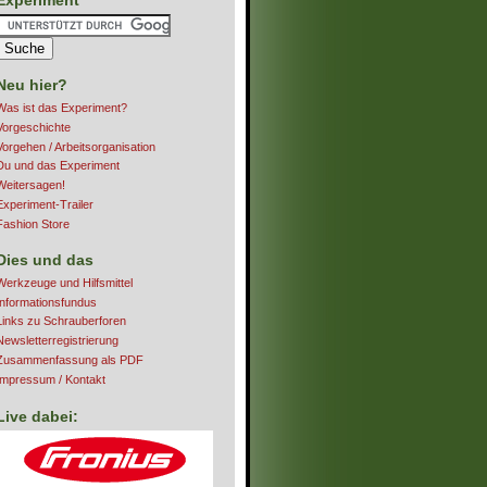
Neu hier?
Was ist das Experiment?
Vorgeschichte
Vorgehen / Arbeitsorganisation
Du und das Experiment
Weitersagen!
Experiment-Trailer
Fashion Store
Dies und das
Werkzeuge und Hilfsmittel
Informationsfundus
Links zu Schrauberforen
Newsletterregistrierung
Zusammenfassung als PDF
Impressum / Kontakt
Live dabei: