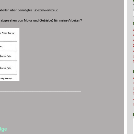
abellen über benötigtes Spezialwerkzeug.
l abgesehen von Motor und Getriebe) für meine Arbeiten?
_____________________________________________
äge