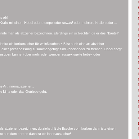
as ab!
 Kralle mit einem Hebel oder stempel oder sowas! oder mehrere Krallen oder ...
nnte man als abzieher bezeichnen. allerdings ein schlechter, da er das "Bauteil"
nke ein korkenzieher für weinflaschen z.B ist auch eine art abzieher.
els einer presspassung zusammengefügt sind voneinander zu trennen. Dabei sorgt
ausüben kannst (über mehr oder weniger ausgeklügelte hebel- oder
ne Art Innenauszieher...
ie Lima oder das Getriebe geht.
ls abzieher bezeichnen. du ziehst hlt die flasche vom korken dann ists einen
he aus dem korken dann ist ein innenauszieher!