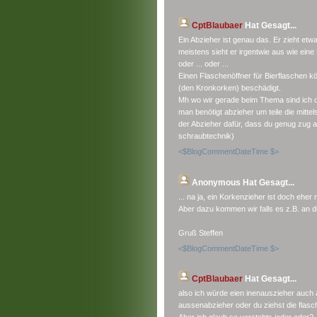
CptBlaubaer
Hat Gesagt...
Ein Abzieher ist genau das. Er zieht etw
meistens sieht er irgentwie aus wie eine
oder ... oder ...
Einen Flaschenöffner für Bierflaschen kö
(den Kronkorken) beschädigt.
Mh wo wir gerade beim Thema sind ich de
man benötigt abzieher um teile die mitt
der Abzieher dafür, dass du genug zug 
schraubtechnik)
<$BlogCommentDateTime $>
Anonymous
Hat Gesagt...
... na ja, ein Korkenzieher ist doch eher 
Aber dazu kommen wir falls es z.B. an d
Gruß Steffen
<$BlogCommentDateTime $>
CptBlaubaer
Hat Gesagt...
also ich würde eien inenauszieher auch a
aussenabzieher oder du ziehst die flasc