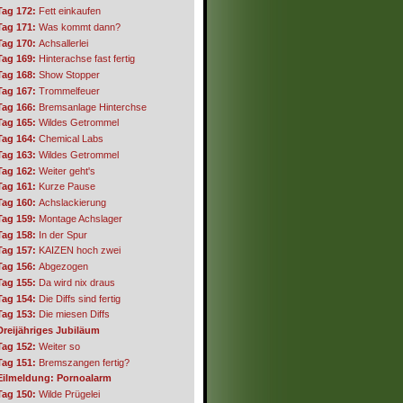
Tag 172:
Fett einkaufen
Tag 171:
Was kommt dann?
Tag 170:
Achsallerlei
Tag 169:
Hinterachse fast fertig
Tag 168:
Show Stopper
Tag 167:
Trommelfeuer
Tag 166:
Bremsanlage Hinterchse
Tag 165:
Wildes Getrommel
Tag 164:
Chemical Labs
Tag 163:
Wildes Getrommel
Tag 162:
Weiter geht's
Tag 161:
Kurze Pause
Tag 160:
Achslackierung
Tag 159:
Montage Achslager
Tag 158:
In der Spur
Tag 157:
KAIZEN hoch zwei
Tag 156:
Abgezogen
Tag 155:
Da wird nix draus
Tag 154:
Die Diffs sind fertig
Tag 153:
Die miesen Diffs
Dreijähriges Jubiläum
Tag 152:
Weiter so
Tag 151:
Bremszangen fertig?
Eilmeldung: Pornoalarm
Tag 150:
Wilde Prügelei